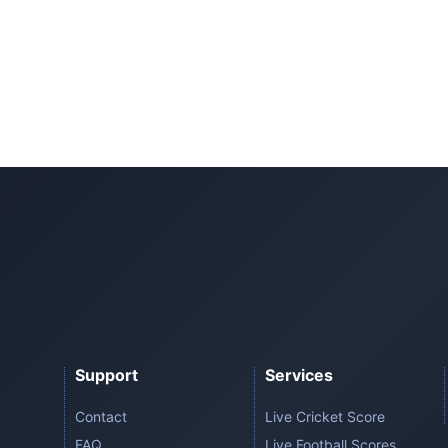
Support
Services
Contact
Live Cricket Score
FAQ
Live Football Scores