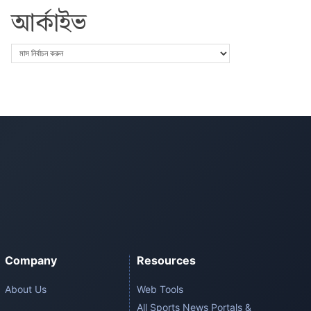
আর্কাইভ
Company
Resources
About Us
Web Tools
All Sports News Portals &