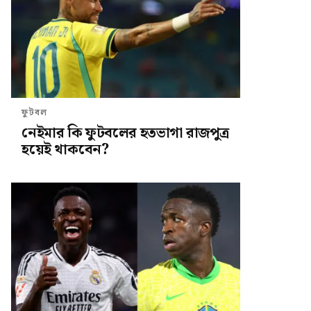
ফুটবল
নেইমার কি ফুটবলের হতভাগা রাজপুত্র
হয়েই থাকবেন?