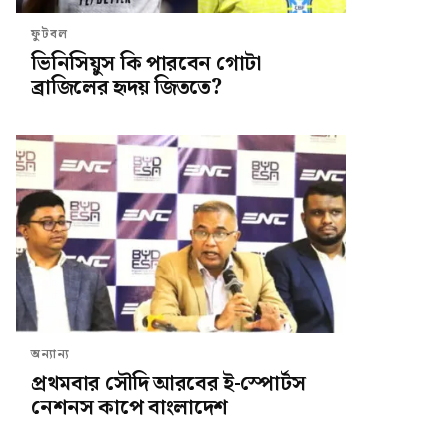
ফুটবল
ভিনিসিয়ুস কি পারবেন গোটা
ব্রাজিলের হৃদয় জিততে?
অন্যান্য
প্রথমবার সৌদি আরবের ই-স্পোর্টস
নেশনস কাপে বাংলাদেশ