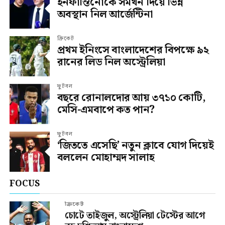
ইনফান্তিনোকে সমর্থন দিয়ে ভিন্ন
অবস্থান নিল আর্জেন্টিনা
ক্রিকেট
প্রথম ইনিংসে বাংলাদেশের বিপক্ষে ৯২
রানের লিড নিল অস্ট্রেলিয়া
ফুটবল
বছরে রোনালদোর আয় ৩৭১০ কোটি,
মেসি-এমবাপে কত পান?
ফুটবল
‘জিততে এসেছি’ নতুন ক্লাবে যোগ দিয়েই
বললেন মোহাম্মদ সালাহ
FOCUS
ক্রিকেট
চোটে তাইজুল, অস্ট্রেলিয়া টেস্টের আগে