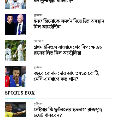
বড় দুশ্চিন্তায় বাংলাদেশ
ফুটবল
ইনফান্তিনোকে সমর্থন দিয়ে ভিন্ন অবস্থান
নিল আর্জেন্টিনা
ক্রিকেট
প্রথম ইনিংসে বাংলাদেশের বিপক্ষে ৯২
রানের লিড নিল অস্ট্রেলিয়া
ফুটবল
বছরে রোনালদোর আয় ৩৭১০ কোটি,
মেসি-এমবাপে কত পান?
SPORTS BOX
ফুটবল
নেইমার কি ফুটবলের হতভাগা রাজপুত্র
হয়েই থাকবেন?