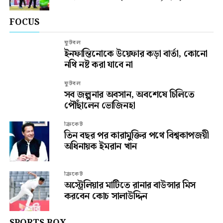
FOCUS
ফুটবল
ইনফান্তিনোকে উয়েফার কড়া বার্তা, কোনো
নথি নষ্ট করা যাবে না
ফুটবল
সব জল্পনার অবসান, অবশেষে চিলিতে
পৌঁছালেন ভোজিনহা
ক্রিকেট
তিন বছর পর কারামুক্তির পথে বিশ্বকাপজয়ী
অধিনায়ক ইমরান খান
ক্রিকেট
অস্ট্রেলিয়ার মাটিতে রানার বাউন্সার মিস
করবেন কোচ সালাউদ্দিন
SPORTS BOX