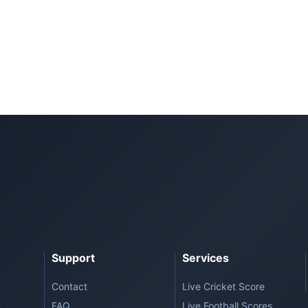
Support
Services
Contact
Live Cricket Score
FAQ
Live Football Scores