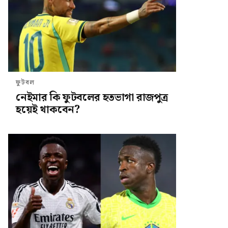
ফুটবল
নেইমার কি ফুটবলের হতভাগা রাজপুত্র
হয়েই থাকবেন?