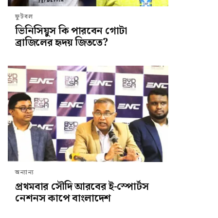
ফুটবল
ভিনিসিয়ুস কি পারবেন গোটা
ব্রাজিলের হৃদয় জিততে?
অন্যান্য
প্রথমবার সৌদি আরবের ই-স্পোর্টস
নেশনস কাপে বাংলাদেশ