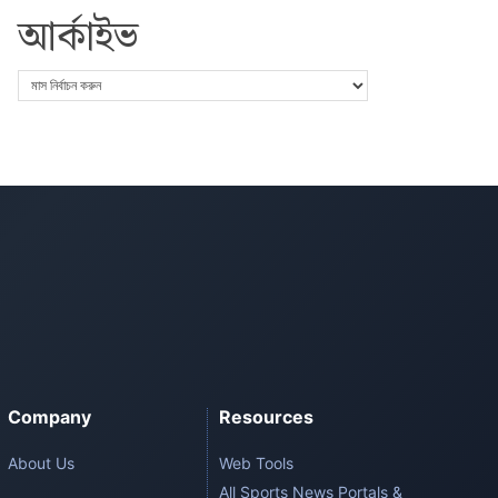
আর্কাইভ
Company
Resources
About Us
Web Tools
All Sports News Portals &