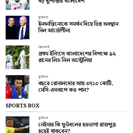
বড় দুশ্চিন্তায় বাংলাদেশ
ফুটবল
ইনফান্তিনোকে সমর্থন দিয়ে ভিন্ন অবস্থান
নিল আর্জেন্টিনা
ক্রিকেট
প্রথম ইনিংসে বাংলাদেশের বিপক্ষে ৯২
রানের লিড নিল অস্ট্রেলিয়া
ফুটবল
বছরে রোনালদোর আয় ৩৭১০ কোটি,
মেসি-এমবাপে কত পান?
SPORTS BOX
ফুটবল
নেইমার কি ফুটবলের হতভাগা রাজপুত্র
হয়েই থাকবেন?