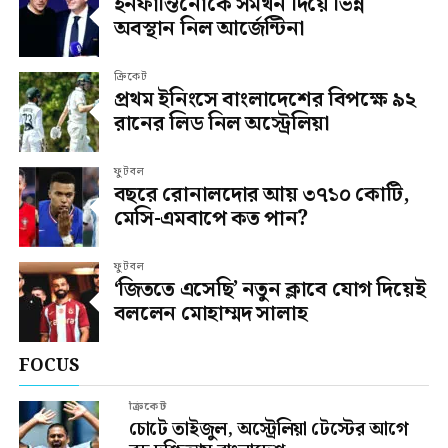
ইনফান্তিনোকে সমর্থন দিয়ে ভিন্ন
অবস্থান নিল আর্জেন্টিনা
ক্রিকেট
প্রথম ইনিংসে বাংলাদেশের বিপক্ষে ৯২
রানের লিড নিল অস্ট্রেলিয়া
ফুটবল
বছরে রোনালদোর আয় ৩৭১০ কোটি,
মেসি-এমবাপে কত পান?
ফুটবল
‘জিততে এসেছি’ নতুন ক্লাবে যোগ দিয়েই
বললেন মোহাম্মদ সালাহ
FOCUS
ক্রিকেট
চোটে তাইজুল, অস্ট্রেলিয়া টেস্টের আগে