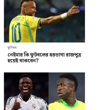
ফুটবল
নেইমার কি ফুটবলের হতভাগা রাজপুত্র
হয়েই থাকবেন?