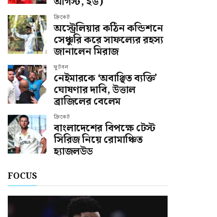
আগস্ট, ২৬)
ক্রিকেট
অস্ট্রেলিয়ার কঠিন কন্ডিশনে
সেঞ্চুরি করে সাফল্যের রহস্য
জানালেন মিরাজ
ফুটবল
নেইমারকে ‘অবাঞ্ছিত ব্যক্তি’
ঘোষণার দাবি, উত্তাল
ব্রাজিলের বেলেম
ক্রিকেট
বাংলাদেশের বিপক্ষে টেস্ট
সিরিজ নিয়ে রোমাঞ্চিত
হ্যাজলউড
FOCUS