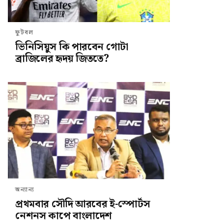
ফুটবল
ভিনিসিয়ুস কি পারবেন গোটা
ব্রাজিলের হৃদয় জিততে?
অন্যান্য
প্রথমবার সৌদি আরবের ই-স্পোর্টস
নেশনস কাপে বাংলাদেশ