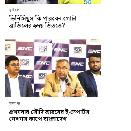
ফুটবল
ভিনিসিয়ুস কি পারবেন গোটা
ব্রাজিলের হৃদয় জিততে?
অন্যান্য
প্রথমবার সৌদি আরবের ই-স্পোর্টস
নেশনস কাপে বাংলাদেশ