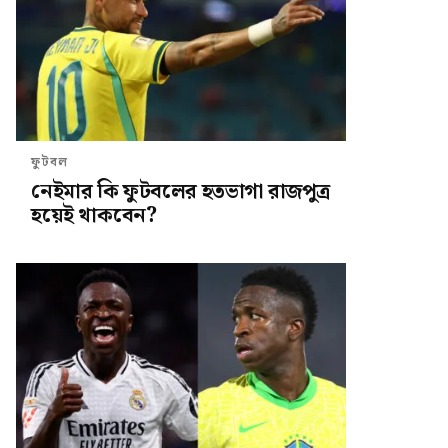
ফুটবল
নেইমার কি ফুটবলের হতভাগা রাজপুত্র
হয়েই থাকবেন?