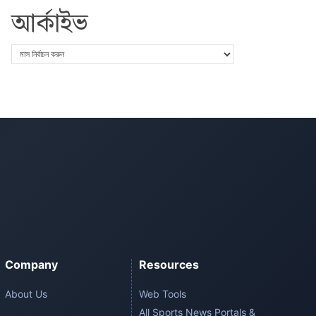
আর্কাইভ
Company
Resources
About Us
Web Tools
All Sports News Portals &