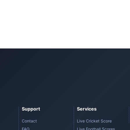
Support
Services
Contact
Live Cricket Score
FAQ
Live Football Scores