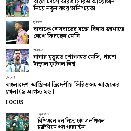
বাংলাদেশে ভারত সিরিজ আয়োজন
নিয়ে নতুন করে অনিশ্চয়তা
ফুটবল
বাবাকে শেষবারের মতো বিদায় জানাতে
দেশে ফিরছেন মেসি
অন্যান্য
বাবার মৃত্যুতে শোকাহত মেসি, পাশে
দাঁড়াল ফুটবল বিশ্ব
ক্রিকেট
বাংলাদেশ-আফ্রিকা ত্রিদেশীয় সিরিজসহ আজকের
খেলা (৯ আগস্ট ২৬)
FOCUS
ক্রিকেট
বিপিএলে দল নিতে চায় এলপিএল
চ্যাম্পিয়ন গল গ্যালান্টস