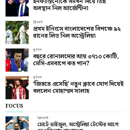
ইনফান্তিনোকে সমর্থন দিয়ে ভিন্ন
অবস্থান নিল আর্জেন্টিনা
ক্রিকেট
প্রথম ইনিংসে বাংলাদেশের বিপক্ষে ৯২
রানের লিড নিল অস্ট্রেলিয়া
ফুটবল
বছরে রোনালদোর আয় ৩৭১০ কোটি,
মেসি-এমবাপে কত পান?
ফুটবল
‘জিততে এসেছি’ নতুন ক্লাবে যোগ দিয়েই
বললেন মোহাম্মদ সালাহ
FOCUS
ক্রিকেট
চোটে তাইজুল, অস্ট্রেলিয়া টেস্টের আগে