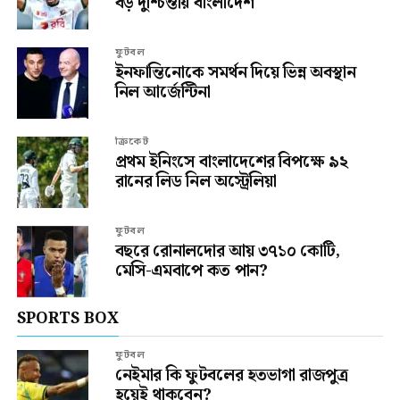
বড় দুশ্চিন্তায় বাংলাদেশ
ফুটবল
ইনফান্তিনোকে সমর্থন দিয়ে ভিন্ন অবস্থান
নিল আর্জেন্টিনা
ক্রিকেট
প্রথম ইনিংসে বাংলাদেশের বিপক্ষে ৯২
রানের লিড নিল অস্ট্রেলিয়া
ফুটবল
বছরে রোনালদোর আয় ৩৭১০ কোটি,
মেসি-এমবাপে কত পান?
SPORTS BOX
ফুটবল
নেইমার কি ফুটবলের হতভাগা রাজপুত্র
হয়েই থাকবেন?