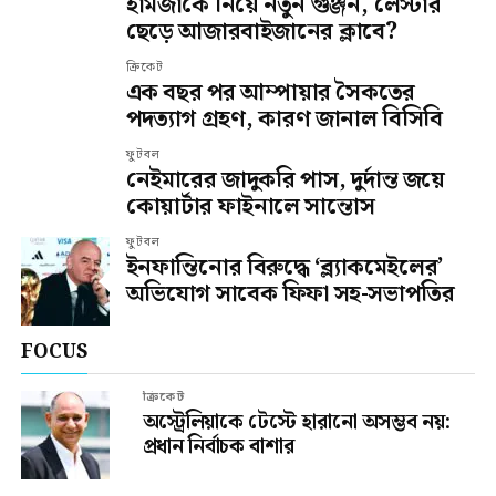
হামজাকে নিয়ে নতুন গুঞ্জন, লেস্টার
ছেড়ে আজারবাইজানের ক্লাবে?
ক্রিকেট
এক বছর পর আম্পায়ার সৈকতের
পদত্যাগ গ্রহণ, কারণ জানাল বিসিবি
ফুটবল
নেইমারের জাদুকরি পাস, দুর্দান্ত জয়ে
কোয়ার্টার ফাইনালে সান্তোস
ফুটবল
ইনফান্তিনোর বিরুদ্ধে ‘ব্ল্যাকমেইলের’
অভিযোগ সাবেক ফিফা সহ-সভাপতির
FOCUS
ক্রিকেট
অস্ট্রেলিয়াকে টেস্টে হারানো অসম্ভব নয়:
প্রধান নির্বাচক বাশার