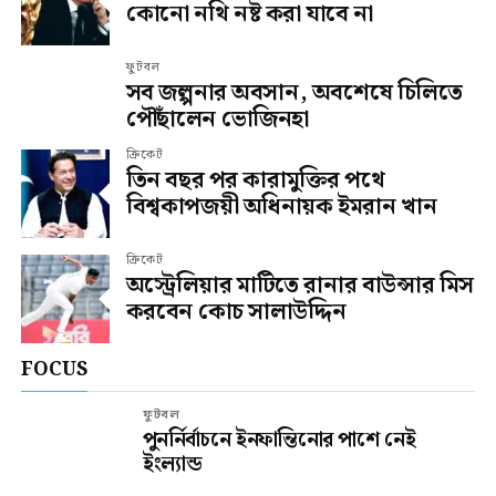
কোনো নথি নষ্ট করা যাবে না
ফুটবল
সব জল্পনার অবসান, অবশেষে চিলিতে
পৌঁছালেন ভোজিনহা
ক্রিকেট
তিন বছর পর কারামুক্তির পথে
বিশ্বকাপজয়ী অধিনায়ক ইমরান খান
ক্রিকেট
অস্ট্রেলিয়ার মাটিতে রানার বাউন্সার মিস
করবেন কোচ সালাউদ্দিন
FOCUS
ফুটবল
পুনর্নির্বাচনে ইনফান্তিনোর পাশে নেই
ইংল্যান্ড