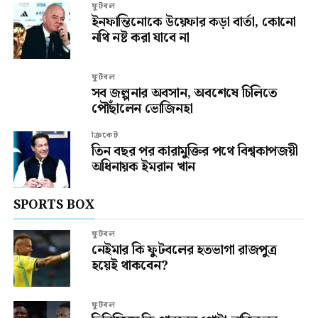
ফুটবল
ইনফান্তিনোকে উয়েফার কড়া বার্তা, কোনো
নথি নষ্ট করা যাবে না
ফুটবল
সব জল্পনার অবসান, অবশেষে চিলিতে
পৌঁছালেন ভোজিনহা
ক্রিকেট
তিন বছর পর কারামুক্তির পথে বিশ্বকাপজয়ী
অধিনায়ক ইমরান খান
SPORTS BOX
ফুটবল
নেইমার কি ফুটবলের হতভাগা রাজপুত্র
হয়েই থাকবেন?
ফুটবল