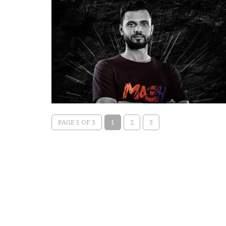
PAGE 1 OF 3
1
2
3