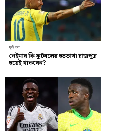
ফুটবল
নেইমার কি ফুটবলের হতভাগা রাজপুত্র
হয়েই থাকবেন?