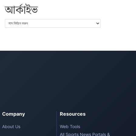
আর্কাইভ
Company
Resources
About Us
Web Tools
All Sports News Portals &