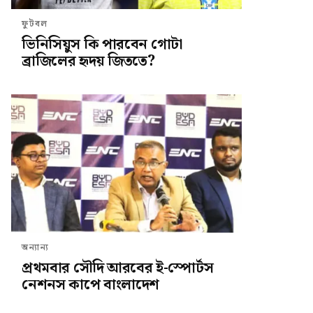
ফুটবল
ভিনিসিয়ুস কি পারবেন গোটা
ব্রাজিলের হৃদয় জিততে?
অন্যান্য
প্রথমবার সৌদি আরবের ই-স্পোর্টস
নেশনস কাপে বাংলাদেশ