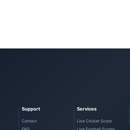
Support
Services
Contact
Live Cricket Score
FAQ
Live Football Scores