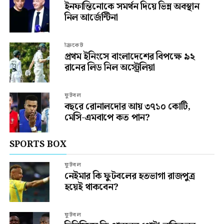
ইনফান্তিনোকে সমর্থন দিয়ে ভিন্ন অবস্থান
নিল আর্জেন্টিনা
ক্রিকেট
প্রথম ইনিংসে বাংলাদেশের বিপক্ষে ৯২
রানের লিড নিল অস্ট্রেলিয়া
ফুটবল
বছরে রোনালদোর আয় ৩৭১০ কোটি,
মেসি-এমবাপে কত পান?
SPORTS BOX
ফুটবল
নেইমার কি ফুটবলের হতভাগা রাজপুত্র
হয়েই থাকবেন?
ফুটবল