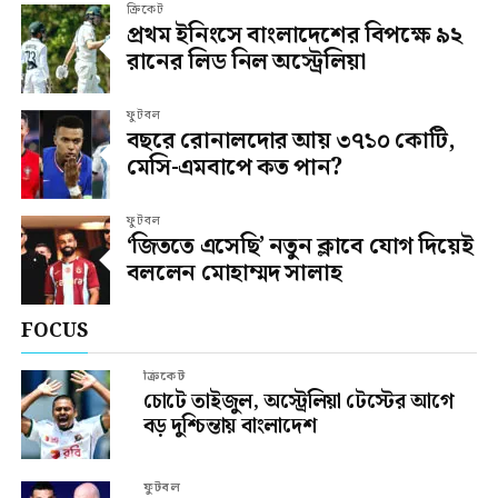
ক্রিকেট
প্রথম ইনিংসে বাংলাদেশের বিপক্ষে ৯২
রানের লিড নিল অস্ট্রেলিয়া
ফুটবল
বছরে রোনালদোর আয় ৩৭১০ কোটি,
মেসি-এমবাপে কত পান?
ফুটবল
‘জিততে এসেছি’ নতুন ক্লাবে যোগ দিয়েই
বললেন মোহাম্মদ সালাহ
FOCUS
ক্রিকেট
চোটে তাইজুল, অস্ট্রেলিয়া টেস্টের আগে
বড় দুশ্চিন্তায় বাংলাদেশ
ফুটবল