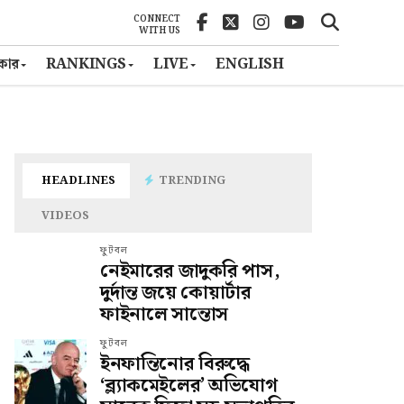
CONNECT
WITH US
ৎকার
RANKINGS
LIVE
ENGLISH
HEADLINES
TRENDING
VIDEOS
ফুটবল
নেইমারের জাদুকরি পাস,
দুর্দান্ত জয়ে কোয়ার্টার
ফাইনালে সান্তোস
ফুটবল
ইনফান্তিনোর বিরুদ্ধে
‘ব্ল্যাকমেইলের’ অভিযোগ