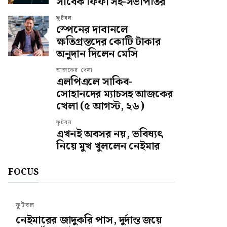
সাবেক ফিফা সহ-সভাপতির
ফুটবল
স্পেনের দাবানলে
ক্ষতিগ্রস্তদের কোটি টাকার
অনুদান দিলেন মেসি
আজকের খেলা
এলপিএলে সাকিব-
সোহানদের ম্যাচসহ আজকের
খেলা (৫ আগস্ট, ২৬)
ফুটবল
এখনই অবসর নয়, ভবিষ্যৎ
নিয়ে মুখ খুললেন নেইমার
FOCUS
ফুটবল
নেইমারের জাদুকরি পাস, দুর্দান্ত জয়ে