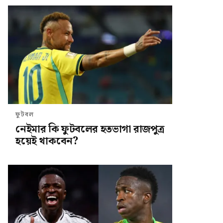
ফুটবল
নেইমার কি ফুটবলের হতভাগা রাজপুত্র
হয়েই থাকবেন?