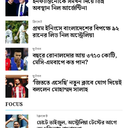
ইনফান্তিনোকে সমর্থন দিয়ে ভিন্ন
অবস্থান নিল আর্জেন্টিনা
ক্রিকেট
প্রথম ইনিংসে বাংলাদেশের বিপক্ষে ৯২
রানের লিড নিল অস্ট্রেলিয়া
ফুটবল
বছরে রোনালদোর আয় ৩৭১০ কোটি,
মেসি-এমবাপে কত পান?
ফুটবল
‘জিততে এসেছি’ নতুন ক্লাবে যোগ দিয়েই
বললেন মোহাম্মদ সালাহ
FOCUS
ক্রিকেট
চোটে তাইজুল, অস্ট্রেলিয়া টেস্টের আগে