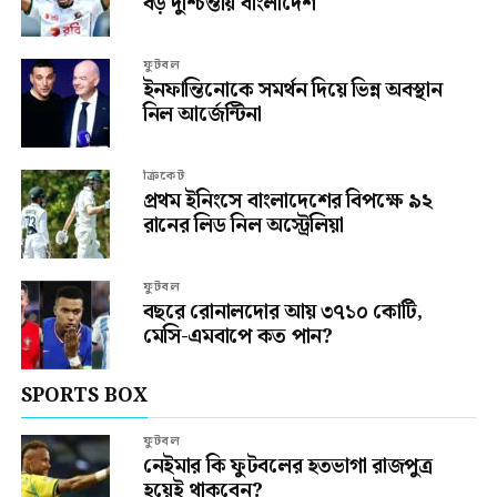
বড় দুশ্চিন্তায় বাংলাদেশ
ফুটবল
ইনফান্তিনোকে সমর্থন দিয়ে ভিন্ন অবস্থান
নিল আর্জেন্টিনা
ক্রিকেট
প্রথম ইনিংসে বাংলাদেশের বিপক্ষে ৯২
রানের লিড নিল অস্ট্রেলিয়া
ফুটবল
বছরে রোনালদোর আয় ৩৭১০ কোটি,
মেসি-এমবাপে কত পান?
SPORTS BOX
ফুটবল
নেইমার কি ফুটবলের হতভাগা রাজপুত্র
হয়েই থাকবেন?