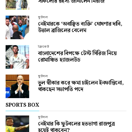
সাফল্যের রহস্য জানালেন মিরাজ
ফুটবল
নেইমারকে ‘অবাঞ্ছিত ব্যক্তি’ ঘোষণার দাবি,
উত্তাল ব্রাজিলের বেলেম
ক্রিকেট
বাংলাদেশের বিপক্ষে টেস্ট সিরিজ নিয়ে
রোমাঞ্চিত হ্যাজলউড
ফুটবল
ভুল স্বীকার করে ক্ষমা চাইলেন ইনফান্তিনো,
থাকছেন সভাপতি পদে
SPORTS BOX
ফুটবল
নেইমার কি ফুটবলের হতভাগা রাজপুত্র
হয়েই থাকবেন?