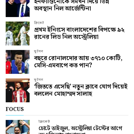
ইনফান্তিনোকে সমর্থন দিয়ে ভিন্ন
অবস্থান নিল আর্জেন্টিনা
ক্রিকেট
প্রথম ইনিংসে বাংলাদেশের বিপক্ষে ৯২
রানের লিড নিল অস্ট্রেলিয়া
ফুটবল
বছরে রোনালদোর আয় ৩৭১০ কোটি,
মেসি-এমবাপে কত পান?
ফুটবল
‘জিততে এসেছি’ নতুন ক্লাবে যোগ দিয়েই
বললেন মোহাম্মদ সালাহ
FOCUS
ক্রিকেট
চোটে তাইজুল, অস্ট্রেলিয়া টেস্টের আগে