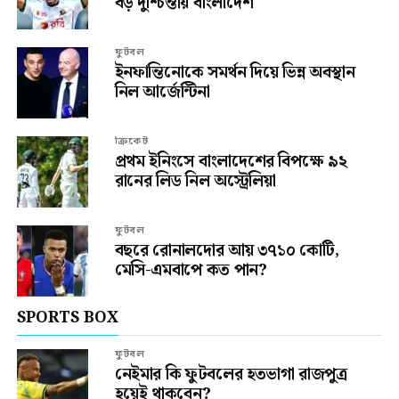
বড় দুশ্চিন্তায় বাংলাদেশ
ফুটবল
ইনফান্তিনোকে সমর্থন দিয়ে ভিন্ন অবস্থান
নিল আর্জেন্টিনা
ক্রিকেট
প্রথম ইনিংসে বাংলাদেশের বিপক্ষে ৯২
রানের লিড নিল অস্ট্রেলিয়া
ফুটবল
বছরে রোনালদোর আয় ৩৭১০ কোটি,
মেসি-এমবাপে কত পান?
SPORTS BOX
ফুটবল
নেইমার কি ফুটবলের হতভাগা রাজপুত্র
হয়েই থাকবেন?