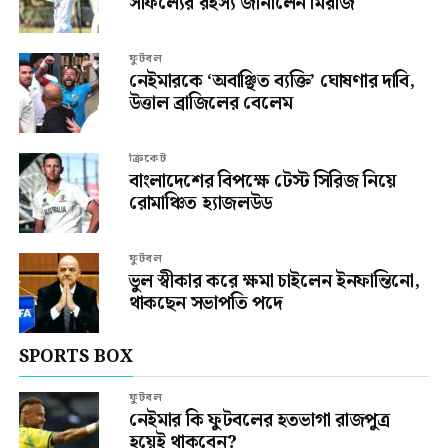
সাফল্যের রহস্য জানালেন মিরাজ
ফুটবল
নেইমারকে ‘অবাঞ্ছিত ব্যক্তি’ ঘোষণার দাবি,
উত্তাল ব্রাজিলের বেলেম
ক্রিকেট
বাংলাদেশের বিপক্ষে টেস্ট সিরিজ নিয়ে
রোমাঞ্চিত হ্যাজলউড
ফুটবল
ভুল স্বীকার করে ক্ষমা চাইলেন ইনফান্তিনো,
থাকছেন সভাপতি পদে
SPORTS BOX
ফুটবল
নেইমার কি ফুটবলের হতভাগা রাজপুত্র
হয়েই থাকবেন?