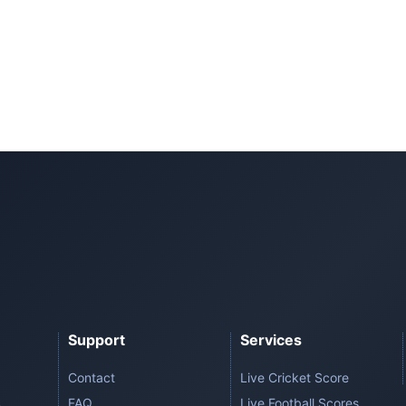
Support
Services
Contact
Live Cricket Score
FAQ
Live Football Scores