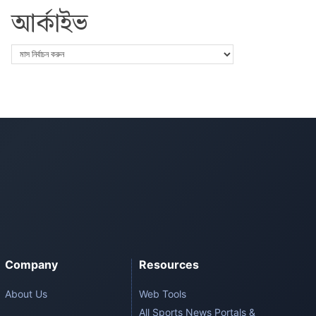
আর্কাইভ
Company
Resources
About Us
Web Tools
All Sports News Portals &