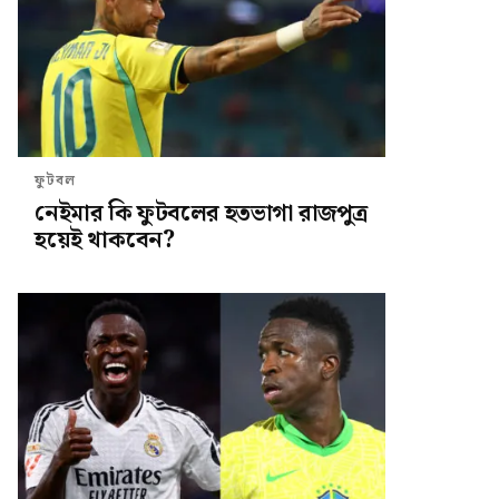
ফুটবল
নেইমার কি ফুটবলের হতভাগা রাজপুত্র
হয়েই থাকবেন?