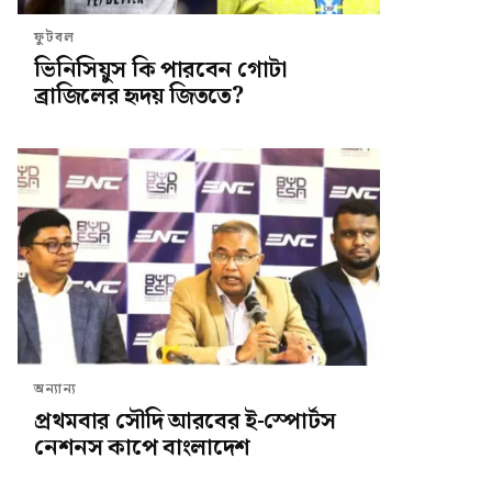
ফুটবল
ভিনিসিয়ুস কি পারবেন গোটা
ব্রাজিলের হৃদয় জিততে?
অন্যান্য
প্রথমবার সৌদি আরবের ই-স্পোর্টস
নেশনস কাপে বাংলাদেশ