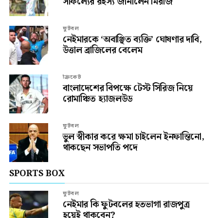
সাফল্যের রহস্য জানালেন মিরাজ
ফুটবল
নেইমারকে ‘অবাঞ্ছিত ব্যক্তি’ ঘোষণার দাবি,
উত্তাল ব্রাজিলের বেলেম
ক্রিকেট
বাংলাদেশের বিপক্ষে টেস্ট সিরিজ নিয়ে
রোমাঞ্চিত হ্যাজলউড
ফুটবল
ভুল স্বীকার করে ক্ষমা চাইলেন ইনফান্তিনো,
থাকছেন সভাপতি পদে
SPORTS BOX
ফুটবল
নেইমার কি ফুটবলের হতভাগা রাজপুত্র
হয়েই থাকবেন?