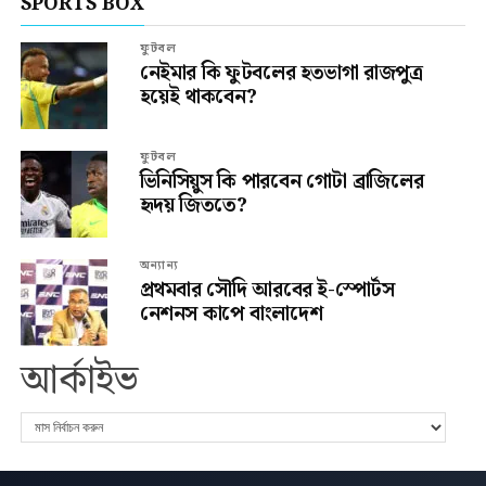
SPORTS BOX
ফুটবল
নেইমার কি ফুটবলের হতভাগা রাজপুত্র
হয়েই থাকবেন?
ফুটবল
ভিনিসিয়ুস কি পারবেন গোটা ব্রাজিলের
হৃদয় জিততে?
অন্যান্য
প্রথমবার সৌদি আরবের ই-স্পোর্টস
নেশনস কাপে বাংলাদেশ
আর্কাইভ