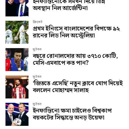
ইনফান্তিনোকে সমর্থন দিয়ে ভিন্ন
অবস্থান নিল আর্জেন্টিনা
ক্রিকেট
প্রথম ইনিংসে বাংলাদেশের বিপক্ষে ৯২
রানের লিড নিল অস্ট্রেলিয়া
ফুটবল
বছরে রোনালদোর আয় ৩৭১০ কোটি,
মেসি-এমবাপে কত পান?
ফুটবল
‘জিততে এসেছি’ নতুন ক্লাবে যোগ দিয়েই
বললেন মোহাম্মদ সালাহ
ফুটবল
ইনফান্তিনো ক্ষমা চাইলেও বিশ্বকাপ
বয়কটের সিদ্ধান্তে অনড় উয়েফা