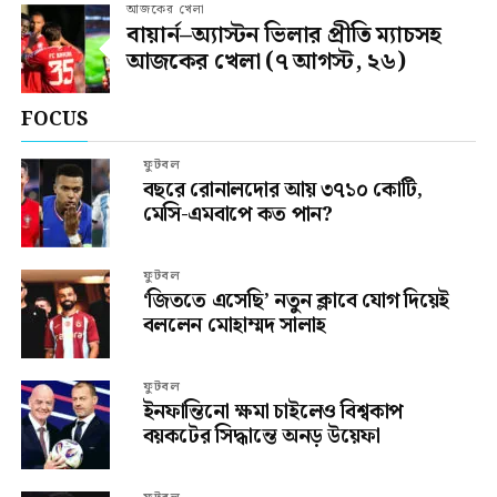
আজকের খেলা
বায়ার্ন–অ্যাস্টন ভিলার প্রীতি ম্যাচসহ
আজকের খেলা (৭ আগস্ট, ২৬)
FOCUS
ফুটবল
বছরে রোনালদোর আয় ৩৭১০ কোটি,
মেসি-এমবাপে কত পান?
ফুটবল
‘জিততে এসেছি’ নতুন ক্লাবে যোগ দিয়েই
বললেন মোহাম্মদ সালাহ
ফুটবল
ইনফান্তিনো ক্ষমা চাইলেও বিশ্বকাপ
বয়কটের সিদ্ধান্তে অনড় উয়েফা