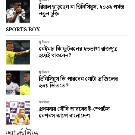
ফুটবল
রিয়াল ছাড়ছেন না ভিনিসিয়ুস, ২০৩২ পর্যন্ত
নতুন চুক্তি
SPORTS BOX
ফুটবল
নেইমার কি ফুটবলের হতভাগা রাজপুত্র
হয়েই থাকবেন?
ফুটবল
ভিনিসিয়ুস কি পারবেন গোটা ব্রাজিলের
হৃদয় জিততে?
অন্যান্য
প্রথমবার সৌদি আরবের ই-স্পোর্টস
নেশনস কাপে বাংলাদেশ
আর্কাইভ