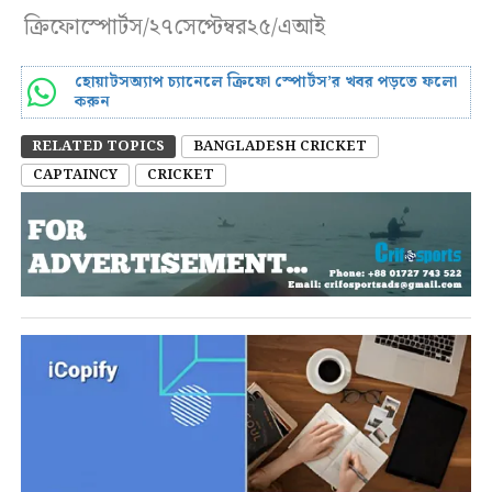
ক্রিফোস্পোর্টস/২৭সেপ্টেম্বর২৫/এআই
হোয়াটসঅ্যাপ চ্যানেলে ক্রিফো স্পোর্টস’র খবর পড়তে ফলো
করুন
RELATED TOPICS
BANGLADESH CRICKET
CAPTAINCY
CRICKET