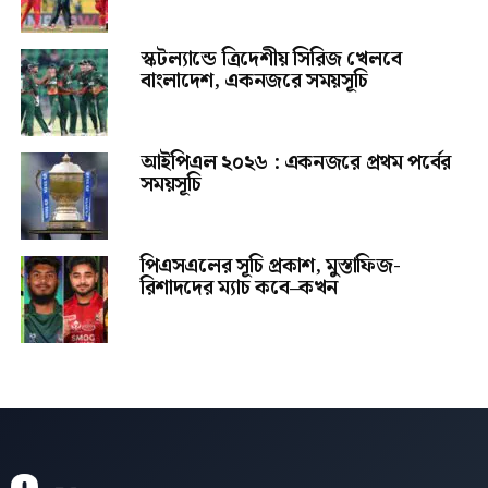
স্কটল্যান্ডে ত্রিদেশীয় সিরিজ খেলবে
বাংলাদেশ, একনজরে সময়সূচি
আইপিএল ২০২৬ : একনজরে প্রথম পর্বের
সময়সূচি
পিএসএলের সূচি প্রকাশ, মুস্তাফিজ-
রিশাদদের ম্যাচ কবে–কখন