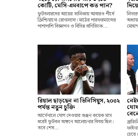
কোটি, মেসি-এমবাপে কত পান?
দিয়
ফুটবলারদের আয়ের তালিকায় আবারও শীর্ষে
লিভার
ক্রিশ্চিয়ানো রোনালদো। মাঠের পারফরম্যান্সের
অধ্যা
পাশাপাশি বিজ্ঞাপন ও বিভিন্ন বাণিজ্যিক...
মোহাম্
রিয়াল ছাড়ছেন না ভিনিসিয়ুস, ২০৩২
নেইম
পর্যন্ত নতুন চুক্তি
ঘোষণ
বেল
আর্সেনালে যোগ দেওয়ার গুঞ্জন কয়েক মাস
ধরেই ফুটবল অঙ্গনে আলোচনার বিষয় ছিল।
ব্রাজ
তবে শেষ...
ফাইনা
চেয়ে 