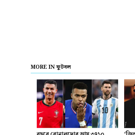
MORE IN ফুটবল
বছরে রোনালদোর আয় ৩৭১০
‘জিত