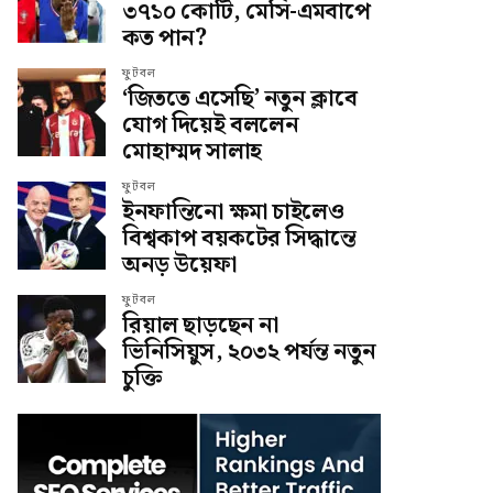
৩৭১০ কোটি, মেসি-এমবাপে
কত পান?
ফুটবল
‘জিততে এসেছি’ নতুন ক্লাবে
যোগ দিয়েই বললেন
মোহাম্মদ সালাহ
ফুটবল
ইনফান্তিনো ক্ষমা চাইলেও
বিশ্বকাপ বয়কটের সিদ্ধান্তে
অনড় উয়েফা
ফুটবল
রিয়াল ছাড়ছেন না
ভিনিসিয়ুস, ২০৩২ পর্যন্ত নতুন
চুক্তি