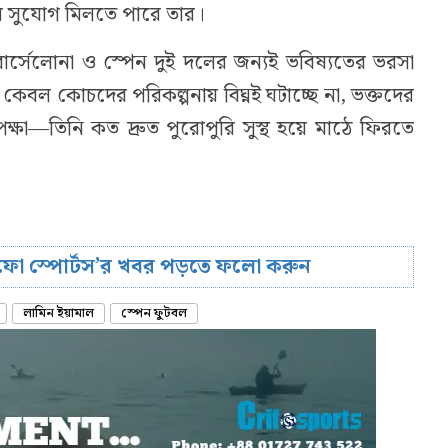
র সুযোগ মিলতে পারে তার।
ার্সেলোনা ও স্পেন দুই দলের জন্যই ভবিষ্যতের ভরসা
েবল কোচদের পরিকল্পনায় বিঘ্নই ঘটাচ্ছে না, ভক্তদের
ক্ষা—তিনি কত দ্রুত পুরোপুরি সুস্থ হয়ে মাঠে ফিরতে
রিফো স্পোর্টস’র খবর পড়তে ফলো করুন
লামিন ইয়ামাল
স্পেন ফুটবল