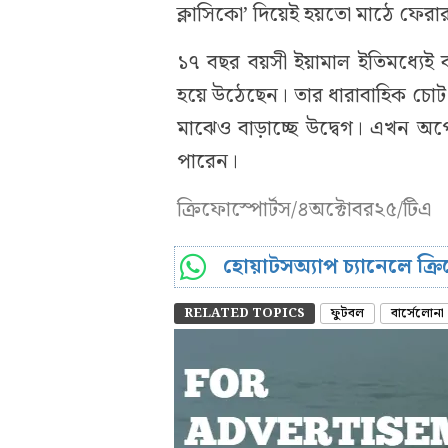
ক্লাসিকো’ দিয়েই হয়তো মাঠে ফেরা
১৭ বছর বয়সী ইয়ামাল ইতিমধ্যেই ব
হয়ে উঠেছেন। তার ধারাবাহিক চোট ক
মাঝেও বাড়াচ্ছে উদ্বেগ। এখন অপে
পারেন।
ক্রিফোস্পোর্টস/৪অক্টোবর২৫/টিএ
হোয়াটসঅ্যাপ চ্যানেলে ক্
RELATED TOPICS
ফুটবল
বার্সেলোনা