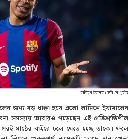
লামিনে ইয়ামাল। ছবি: সংগৃহীত
লের জন্য বড় ধাক্কা হয়ে এলো লামিনে ইয়ামালের
রনো সমস্যায় আবারও পড়েছেন এই প্রতিশ্রুতিশীল
লার পরই মাঠের বাইরে চলে যেতে হচ্ছে তাকে। ফলে
লা লিগার গুরুত্বপূর্ণ কয়েকটি ম্যাচে তার খেলা