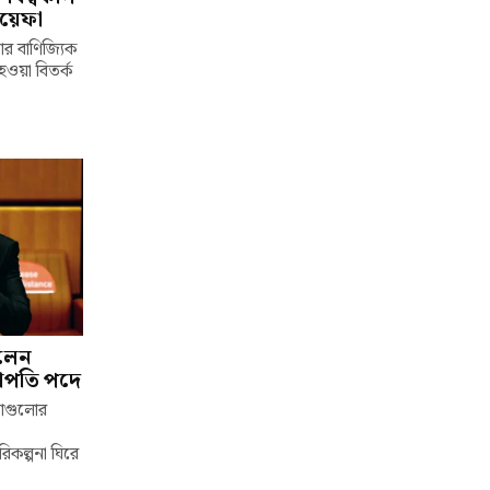
উয়েফা
ার বাণিজ্যিক
হওয়া বিতর্ক
ইলেন
াপতি পদে
তাগুলোর
িকল্পনা ঘিরে