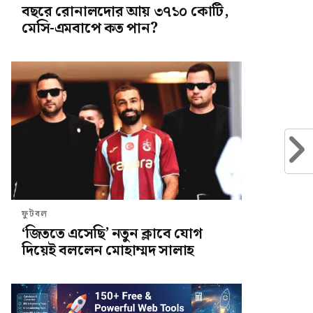
বছরে রোনালদোর আয় ৩৭১০ কোটি,
মেসি-এমবাপে কত পান?
ফুটবল
‘জিততে এসেছি’ নতুন ক্লাবে যোগ
দিয়েই বললেন মোহাম্মদ সালাহ