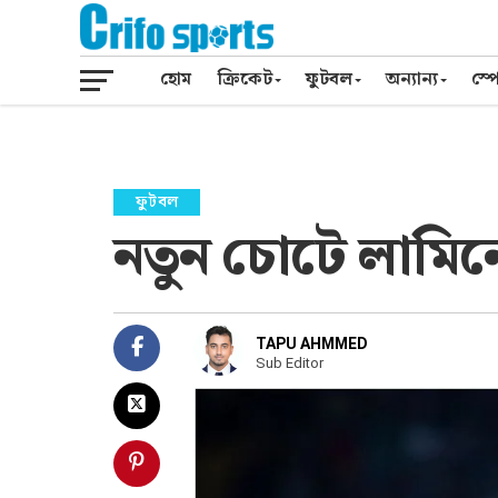
হোম
ক্রিকেট
ফুটবল
অন্যান্য
স্পো
ফুটবল
নতুন চোটে লামিনে ই
TAPU AHMMED
Sub Editor