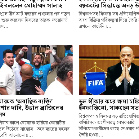
েই বললেন মোহাম্মদ সালাহ
বয়কটের সিদ্ধান্তে অনড় 
পুলে দীর্ঘ আট বছরের পথচলার পর নতুন
বিশ্বকাপসহ ফিফার সব প্রতিযোগিত
য় শুরু করলেন মিসরের তারকা ফরোয়ার্ড
অংশ বিক্রির পরিকল্পনা ঘিরে তৈরি 
মদ...
এখনো কাটেনি।...
ারকে ‘অবাঞ্ছিত ব্যক্তি’
ভুল স্বীকার করে ক্ষমা চা
ার দাবি, উত্তাল ব্রাজিলের
ইনফান্তিনো, থাকছেন সভ
েম
বিশ্বকাপসহ ফিফার বড় প্রতিযোগি
বাণিজ্যিক অংশীদারত্ব বেসরকারি
িলিয়ান কাপে রেমোকে হারিয়ে কোয়ার্টার
বিনিয়োগকারীদের কাছে দেওয়ার পর
লে উঠেছে সান্তোস। তবে ম্যাচের ফলের
তৈরি হওয়া...
বেশি আলোচনায়...