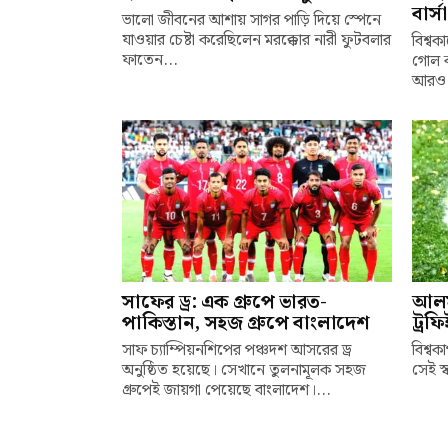
বার্সা
ভালো জীবনের আশায় সাগর পাড়ি দিয়ে স্পেনে
যাওয়ার চেষ্টা করেছিলেন মরক্কোর নারী ফুটবলার
বিশ্ব
ফাতেন...
গোল ক
আরও 
সাফের ড্র: এক গ্রুপে ভারত-
আলম
পাকিস্তান, সহজ গ্রুপে বাংলাদেশ
ট্রফ
সাফ চ্যাম্পিয়নশিপের পঞ্চদশ আসরের ড্র
বিশ্বক
অনুষ্ঠিত হয়েছে। সেখানে তুলনামূলক সহজ
সেই স্
গ্রুপেই জায়গা পেয়েছে বাংলাদেশ।...