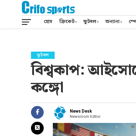
হোম
ক্রিকেট
ফুটবল
অন্যান্য
স্পো
ফুটবল
বিশ্বকাপ: আইসোলেশ
কঙ্গো
News Desk
Newsroom Editor