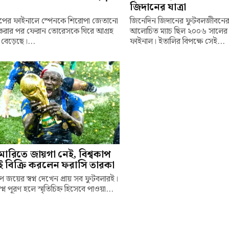
জিদানের যাত্রা
কাপের ফাইনালে স্পেনকে শিরোপা জেতানো
জিনেদিন জিদানের ফুটবলজীবনে
রার পর ফেরান তোরেসকে ঘিরে আগ্রহ
আলোচিত ম্যাচ ছিল ২০০৬ সালের ব
বেড়েছে।...
ফাইনাল। ইতালির বিপক্ষে সেই...
ারিতে জায়গা নেই, বিশ্বকাপ
িই বিক্রি করলেন ফরাসি তারকা
াপ জয়ের স্বপ্ন দেখেন প্রায় সব ফুটবলারই।
বপ্ন পূরণ হলে স্মৃতিচিহ্ন হিসেবে পাওয়া...