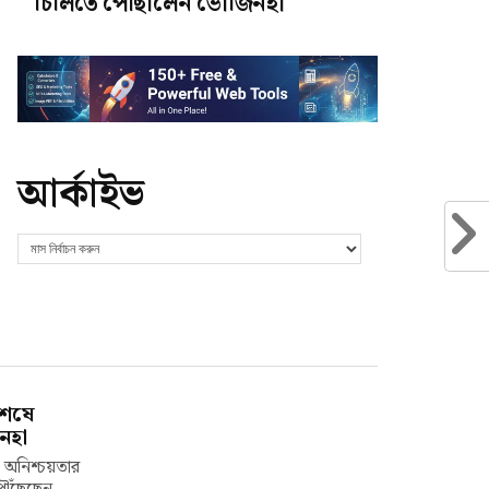
চিলিতে পৌঁছালেন ভোজিনহা
আর্কাইভ
শেষে
নহা
ও অনিশ্চয়তার