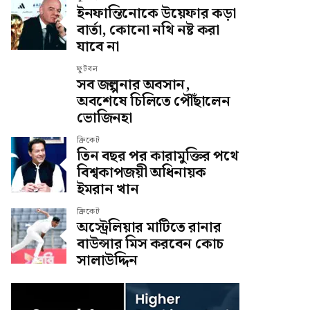
ইনফান্তিনোকে উয়েফার কড়া
বার্তা, কোনো নথি নষ্ট করা
যাবে না
ফুটবল
সব জল্পনার অবসান,
অবশেষে চিলিতে পৌঁছালেন
ভোজিনহা
ক্রিকেট
তিন বছর পর কারামুক্তির পথে
বিশ্বকাপজয়ী অধিনায়ক
ইমরান খান
ক্রিকেট
অস্ট্রেলিয়ার মাটিতে রানার
বাউন্সার মিস করবেন কোচ
সালাউদ্দিন