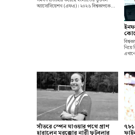
সমর্থন প্রত্যাহার করেছে ইংল্যান্ডের ফুটবল
অ্যাসোসিয়েশন (এফএ)। ২০২৬ বিশ্বকাপকে...
ইনফা
কোনো
বিশ্বক
নিয়ে 
এখানে
সাঁতরে স্পেন যাওয়ার পথে প্রাণ
৭৮১
হারালেন মরক্কোর নারী ফুটবলার
ফাই