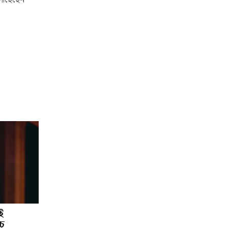
ৌঁছেছেন
ই
চ