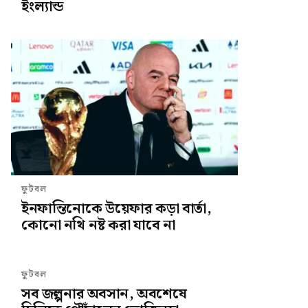
ইংল্যান্ড
ফুটবল
ইনফান্তিনোকে উয়েফার কড়া বার্তা,
কোনো নথি নষ্ট করা যাবে না
ফুটবল
সব জল্পনার অবসান, অবশেষে