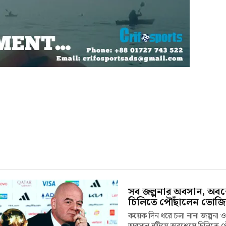
সব জল্পনার অবসান, অব
চিলিতে পৌঁছালেন ভোজি
কয়েক দিন ধরে চলা নানা জল্পনা 