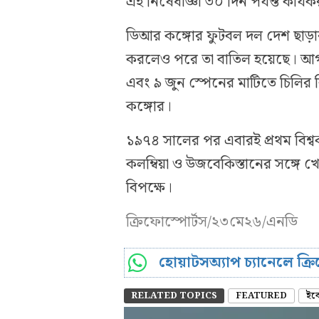
এই নিষেধাজ্ঞা ৩০ দিন পর্যন্ত কার্
ডিআর কঙ্গোর ফুটবল দল দেশ ছাড়ার
করলেও পরে তা বাতিল হয়েছে। আগাম
এবং ৯ জুন স্পেনের মাটিতে চিলির বিপ
কঙ্গোর।
১৯৭৪ সালের পর এবারই প্রথম বিশ্বক
কলম্বিয়া ও উজবেকিস্তানের সঙ্গে খে
বিপক্ষে।
ক্রিফোস্পোর্টস/২৩মে২৬/এনডি
হোয়াটসঅ্যাপ চ্যানেলে ক্
RELATED TOPICS
FEATURED
ইব