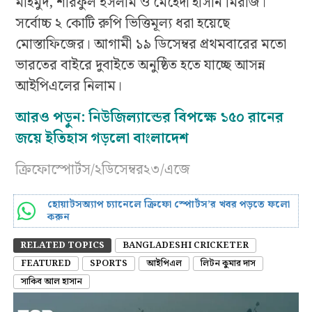
মাহমুদ, শরিফুল ইসলাম ও মেহেদী হাসান মিরাজ।
সর্বোচ্চ ২ কোটি রুপি ভিত্তিমূল্য ধরা হয়েছে
মোস্তাফিজের। আগামী ১৯ ডিসেম্বর প্রথমবারের মতো
ভারতের বাইরে দুবাইতে অনুষ্ঠিত হতে যাচ্ছে আসন্ন
আইপিএলের নিলাম।
আরও পড়ুন: নিউজিল্যান্ডের বিপক্ষে ১৫০ রানের
জয়ে ইতিহাস গড়লো বাংলাদেশ
ক্রিফোস্পোর্টস/২ডিসেম্বর২৩/এজে
হোয়াটসঅ্যাপ চ্যানেলে ক্রিফো স্পোর্টস’র খবর পড়তে ফলো
করুন
RELATED TOPICS
BANGLADESHI CRICKETER
FEATURED
SPORTS
আইপিএল
লিটন কুমার দাস
সাকিব আল হাসান