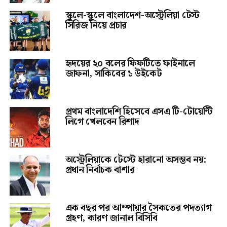
স্কুলে-স্কুলে বাংলাদেশ-অস্ট্রেলিয়া টেস্ট
সিরিজ নিয়ে প্রচার
হৃদয়ের ২০ বলের ফিফটিতে ফাইনালে
জাফনা, সাকিবের ১ উইকেট
প্রথম বাংলাদেশি হিসেবে এসএ টি-টোয়েন্টি
লিগে খেলবেন রিশাদ
অস্ট্রেলিয়াকে টেস্টে হারানো অসম্ভব নয়:
প্রধান নির্বাচক বাশার
এক বছর পর আম্পায়ার সৈকতের পদত্যাগ
গ্রহণ, কারণ জানাল বিসিবি