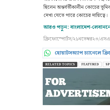
ছিলেন অন্তর্বর্তীকালীন কোচের ভূম
দেখা যেতে পারে কোচের দায়িত্বে।
আরও পড়ুন: বাংলাদেশ-লেবানন
ক্রিফোস্পোর্টস/২১নভেম্বর২৩/এ
হোয়াটসঅ্যাপ চ্যানেলে ক্
RELATED TOPICS
FEATURED
SP