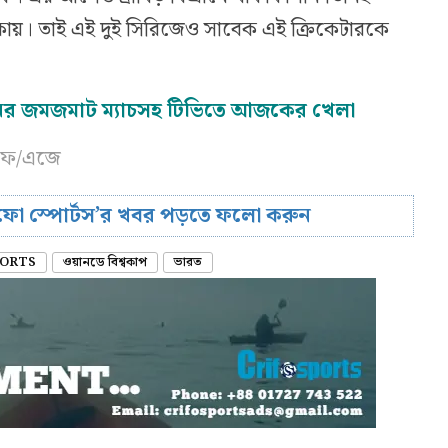
িকায়। তাই এই দুই সিরিজেও সাবেক এই ক্রিকেটারকে
ের জমজমাট ম্যাচসহ টিভিতে আজকের খেলা
সএফ/এজে
রিফো স্পোর্টস’র খবর পড়তে ফলো করুন
ORTS
ওয়ানডে বিশ্বকাপ
ভারত