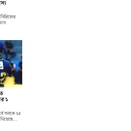
স্য
্ট সিরিজের
নিংস
তে
ের ১
পর্বে গলকে ১৪
 নিয়েছে...