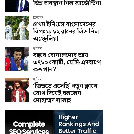
ভিন্ন অবস্থান নিল আর্জেন্টিনা
ক্রিকেট
প্রথম ইনিংসে বাংলাদেশের
বিপক্ষে ৯২ রানের লিড নিল
অস্ট্রেলিয়া
ফুটবল
বছরে রোনালদোর আয়
৩৭১০ কোটি, মেসি-এমবাপে
কত পান?
ফুটবল
‘জিততে এসেছি’ নতুন ক্লাবে
যোগ দিয়েই বললেন
মোহাম্মদ সালাহ