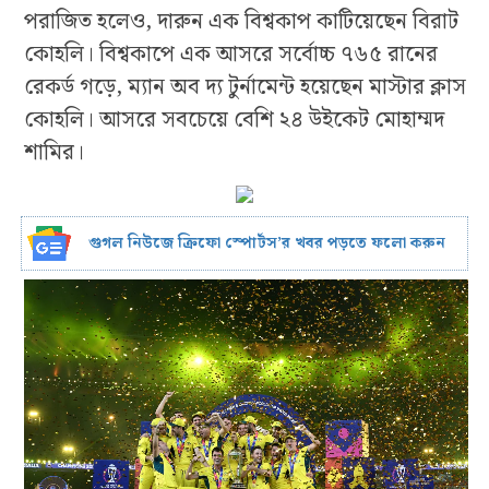
পরাজিত হলেও, দারুন এক বিশ্বকাপ কাটিয়েছেন বিরাট
কোহলি। বিশ্বকাপে এক আসরে সর্বোচ্চ ৭৬৫ রানের
রেকর্ড গড়ে, ম্যান অব দ্য টুর্নামেন্ট হয়েছেন মাস্টার ক্লাস
কোহলি। আসরে সবচেয়ে বেশি ২৪ উইকেট মোহাম্মদ
শামির।
গুগল নিউজে ক্রিফো স্পোর্টস’র খবর পড়তে ফলো করুন