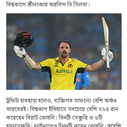
বিশ্বকাপে শ্রীলংকার অরবিন্দ ডি সিলভা।
ট্রফিটা হাতছাড়া হলেও, ব্যক্তিগত সাফল্যে বেশি অর্জন
ভারতেরই। বিশ্বকাপ ইতিহাসে সবচেয়ে বেশি ৭৬৫ রান
করেছেন বিরাট কোহলি। তিনটি সেঞ্চুরি ও ৬টি
হাফসেঞ্চুরি। ফাইনালেও ফিফটি করেন কোহলি। স্বদেশি