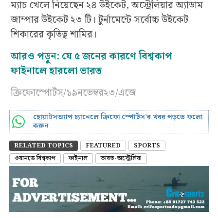
ম্যাচ খেলে নিয়েছেন ২৪ উইকেট, অস্ট্রেলিয়ার অ্যাডাম
জাম্পার উইকেট ২৩ টি। টুর্নামেন্টে সর্বোচ্চ উইকেট
শিকারের কৃতিত্ব শামির।
আরও পড়ুন: যে ৫ জনের কারণে বিশ্বকাপ
ফাইনালে হারলো ভারত
ক্রিফোস্পোর্টস/১৯নভেম্বর২৩/এজে
হোয়াটসঅ্যাপ চ্যানেলে ক্রিফো স্পোর্টস’র খবর পড়তে ফলো
করুন
RELATED TOPICS
FEATURED
SPORTS
ওয়ানডে বিশ্বকাপ
ফাইনাল
ভারত-অস্ট্রেলিয়া