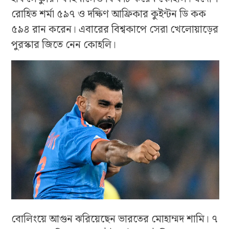
রোহিত শর্মা ৫৯৭ ও দক্ষিণ আফ্রিকার কুইন্টন ডি কক
৫৯৪ রান করেন। এবারের বিশ্বকাপে সেরা খেলোয়াড়ের
পুরস্কার জিতে নেন কোহলি।
বোলিংয়ে আগুন ঝরিয়েছেন ভারতের মোহাম্মদ শামি। ৭