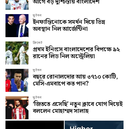
আগে বড় দুশ্চিন্তায় বাংলাদেশ
ফুটবল
ইনফান্তিনোকে সমর্থন দিয়ে ভিন্ন
অবস্থান নিল আর্জেন্টিনা
ক্রিকেট
প্রথম ইনিংসে বাংলাদেশের বিপক্ষে ৯২
রানের লিড নিল অস্ট্রেলিয়া
ফুটবল
বছরে রোনালদোর আয় ৩৭১০ কোটি,
মেসি-এমবাপে কত পান?
ফুটবল
‘জিততে এসেছি’ নতুন ক্লাবে যোগ দিয়েই
বললেন মোহাম্মদ সালাহ