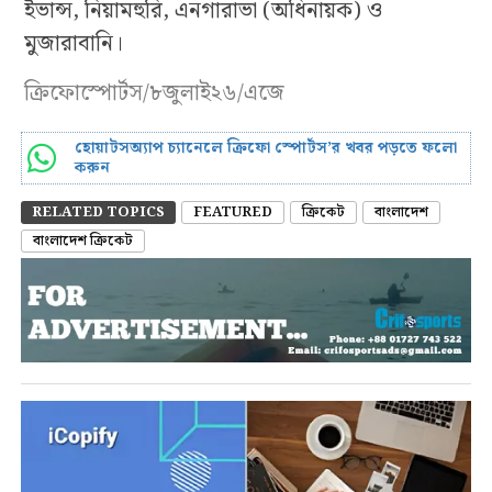
ইভান্স, নিয়ামহুরি, এনগারাভা (অধিনায়ক) ও
মুজারাবানি।
ক্রিফোস্পোর্টস/৮জুলাই২৬/এজে
হোয়াটসঅ্যাপ চ্যানেলে ক্রিফো স্পোর্টস’র খবর পড়তে ফলো
করুন
RELATED TOPICS
FEATURED
ক্রিকেট
বাংলাদেশ
বাংলাদেশ ক্রিকেট