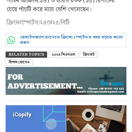
শাহিন আফ্রিদি(১৬) ও হারিস রউফ (১৫) রিশাদের
চেয়ে পাঁচটি করে ম্যাচ বেশি খেলেছেন।
ক্রিফোস্পোর্টস/২৪মে২৫/বিটি
হোয়াটসঅ্যাপ চ্যানেলে ক্রিফো স্পোর্টস’র খবর পড়তে ফলো
করুন
RELATED TOPICS
২০২৫ পিএসএল
ক্রিকেট
রিশাদ হোসেন