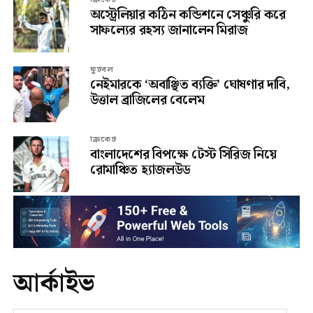
অস্ট্রেলিয়ার কঠিন কন্ডিশনে সেঞ্চুরি করে
সাফল্যের রহস্য জানালেন মিরাজ
ফুটবল
নেইমারকে ‘অবাঞ্ছিত ব্যক্তি’ ঘোষণার দাবি,
উত্তাল ব্রাজিলের বেলেম
ক্রিকেট
বাংলাদেশের বিপক্ষে টেস্ট সিরিজ নিয়ে
রোমাঞ্চিত হ্যাজলউড
আর্কাইভ