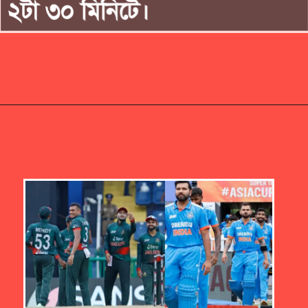
২টা ৩০ মিনিটে।