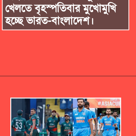
খেলতে বৃহস্পতিবার মুখোমুখি
হচ্ছে ভারত-বাংলাদেশ।