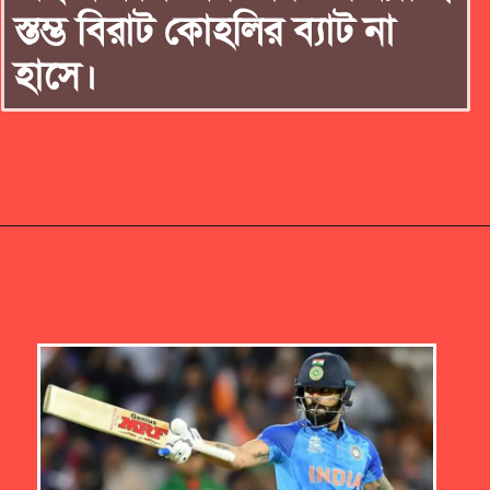
স্তম্ভ বিরাট কোহলির ব্যাট না
হাসে।