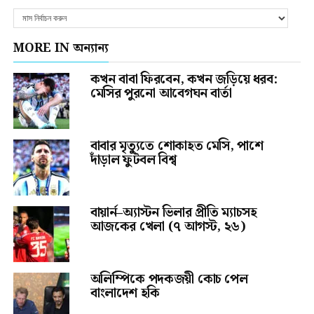
MORE IN অন্যান্য
কখন বাবা ফিরবেন, কখন জড়িয়ে ধরব:
মেসির পুরনো আবেগঘন বার্তা
বাবার মৃত্যুতে শোকাহত মেসি, পাশে
দাঁড়াল ফুটবল বিশ্ব
বায়ার্ন–অ্যাস্টন ভিলার প্রীতি ম্যাচসহ
আজকের খেলা (৭ আগস্ট, ২৬)
অলিম্পিকে পদকজয়ী কোচ পেল
বাংলাদেশ হকি