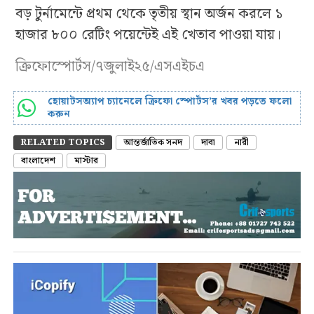
বড় টুর্নামেন্টে প্রথম থেকে তৃতীয় স্থান অর্জন করলে ১
হাজার ৮০০ রেটিং পয়েন্টেই এই খেতাব পাওয়া যায়।
ক্রিফোস্পোর্টস/৭জুলাই২৫/এসএইচএ
হোয়াটসঅ্যাপ চ্যানেলে ক্রিফো স্পোর্টস’র খবর পড়তে ফলো
করুন
RELATED TOPICS
আন্তর্জাতিক সনদ
দাবা
নারী
বাংলাদেশ
মাস্টার