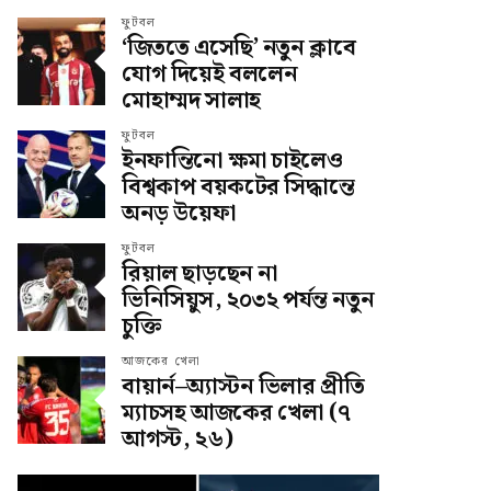
ফুটবল
‘জিততে এসেছি’ নতুন ক্লাবে
যোগ দিয়েই বললেন
মোহাম্মদ সালাহ
ফুটবল
ইনফান্তিনো ক্ষমা চাইলেও
বিশ্বকাপ বয়কটের সিদ্ধান্তে
অনড় উয়েফা
ফুটবল
রিয়াল ছাড়ছেন না
ভিনিসিয়ুস, ২০৩২ পর্যন্ত নতুন
চুক্তি
আজকের খেলা
বায়ার্ন–অ্যাস্টন ভিলার প্রীতি
ম্যাচসহ আজকের খেলা (৭
আগস্ট, ২৬)