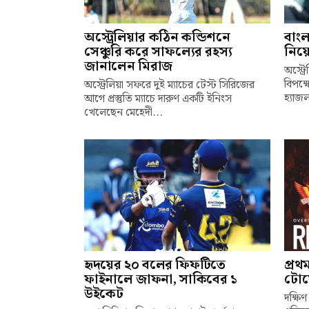
অস্ট্রেলিয়ার কঠিন কন্ডিশনে
বাংল
সেঞ্চুরি করে সাফল্যের রহস্য
নিয়ে
জানালেন মিরাজ
অস্ট্
বিপক্
অস্ট্রেলিয়া সফরে দুই ম্যাচের টেস্ট সিরিজের
হ্যাজ
আগে প্রস্তুতি ম্যাচে দারুণ একটি ইনিংস
খেলেছেন মেহেদী...
হৃদয়ের ২০ বলের ফিফটিতে
প্রথ
ফাইনালে জাফনা, সাকিবের ১
টোয়
উইকেট
দক্ষিণ