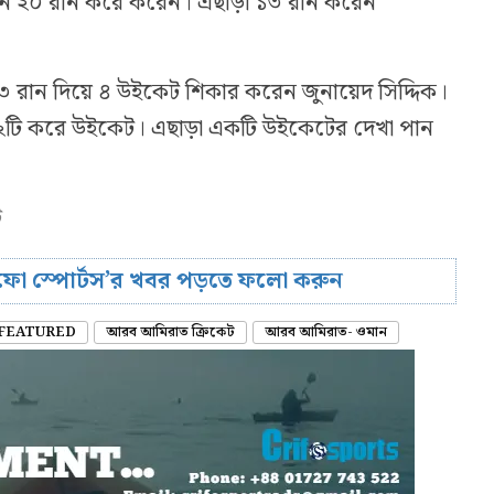
ান ২০ রান করে করেন। এছাড়া ১৩ রান করেন
 রান দিয়ে ৪ উইকেট শিকার করেন জুনায়েদ সিদ্দিক।
 ২টি করে উইকেট। এছাড়া একটি উইকেটের দেখা পান
ি
রিফো স্পোর্টস’র খবর পড়তে ফলো করুন
FEATURED
আরব আমিরাত ক্রিকেট
আরব আমিরাত- ওমান