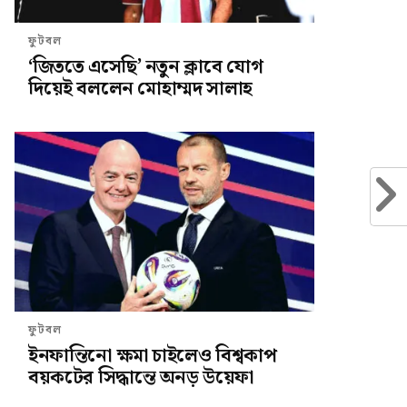
ফুটবল
‘জিততে এসেছি’ নতুন ক্লাবে যোগ
দিয়েই বললেন মোহাম্মদ সালাহ
ফুটবল
ইনফান্তিনো ক্ষমা চাইলেও বিশ্বকাপ
বয়কটের সিদ্ধান্তে অনড় উয়েফা