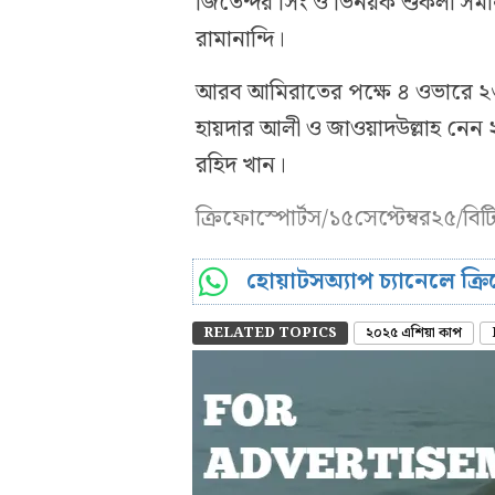
জিতেন্দর সিং ও ভিনয়ক শুকলা সম
রামানান্দি।
আরব আমিরাতের পক্ষে ৪ ওভারে ২৩
হায়দার আলী ও জাওয়াদউল্লাহ নেন
রহিদ খান।
ক্রিফোস্পোর্টস/১৫সেপ্টেম্বর২৫/বিট
হোয়াটসঅ্যাপ চ্যানেলে ক্
RELATED TOPICS
২০২৫ এশিয়া কাপ