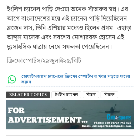
ইংলিশ চ্যানেল পাড়ি দেওয়া অনেক সাঁতারুর স্বপ্ন। এর
আগে বাংলাদেশের হয়ে এই চ্যানেল পাড়ি দিয়েছিলেন
ব্রজেন দাস, তিনি এশিয়ার মধ্যেও ছিলেন প্রথম। এছাড়া
আব্দুল মালেক এবং সবশেষ মোশাররফ হোসেন এই
দুঃসাহসিক যাত্রায় নেমে সফলতা পেয়েছিলেন।
ক্রিফোস্পোর্টস/২৯জুলাই২৫/বিটি
হোয়াটসঅ্যাপ চ্যানেলে ক্রিফো স্পোর্টস’র খবর পড়তে ফলো
করুন
RELATED TOPICS
ইংলিশ চ্যানেল
সাঁতার
সাঁতারু