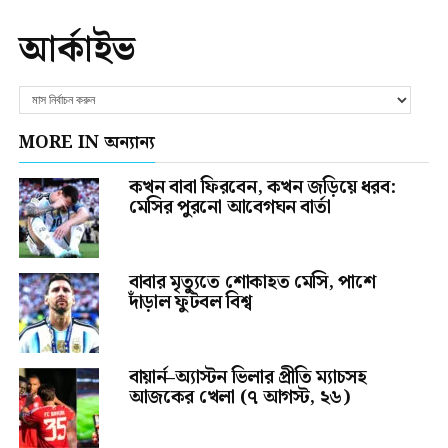
আর্কাইভ
MORE IN অন্যান্য
কখন বাবা ফিরবেন, কখন জড়িয়ে ধরব:
মেসির পুরনো আবেগঘন বার্তা
বাবার মৃত্যুতে শোকাহত মেসি, পাশে
দাঁড়াল ফুটবল বিশ্ব
বায়ার্ন–অ্যাস্টন ভিলার প্রীতি ম্যাচসহ
আজকের খেলা (৭ আগস্ট, ২৬)