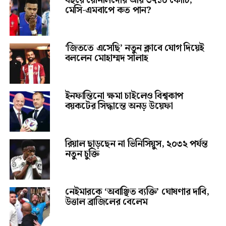
বছরে রোনালদোর আয় ৩৭১০ কোটি,
মেসি-এমবাপে কত পান?
‘জিততে এসেছি’ নতুন ক্লাবে যোগ দিয়েই
বললেন মোহাম্মদ সালাহ
ইনফান্তিনো ক্ষমা চাইলেও বিশ্বকাপ
বয়কটের সিদ্ধান্তে অনড় উয়েফা
রিয়াল ছাড়ছেন না ভিনিসিয়ুস, ২০৩২ পর্যন্ত
নতুন চুক্তি
নেইমারকে ‘অবাঞ্ছিত ব্যক্তি’ ঘোষণার দাবি,
উত্তাল ব্রাজিলের বেলেম