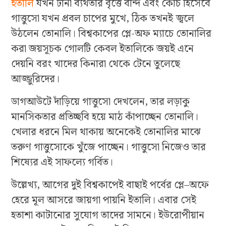
ইতালি
যখন টানা ব্যর্থতার বৃত্তে বন্দি এবং কোচ হিসেবে
গাত্তুসো যখন প্রবল চাপের মুখে, ঠিক তখনই জ্বলে
উঠলেন তোনালি। বিশ্বকাপের প্লে-অফ ম্যাচে তোনালির
করা জয়সূচক গোলটি কেবল ইতালিকে জয়ই এনে
দেয়নি বরং খাদের কিনারা থেকে টেনে তুলেছে
আজ্জুরিদের।
ডাগআউটে দাঁড়িয়ে গাত্তুসো দেখলেন, তার লড়াকু
মানসিকতার প্রতিচ্ছবি হয়ে মাঠ কাঁপাচ্ছেন তোনালি।
খেলার ধরনে মিল থাকায় অনেকেই তোনালির মাঝে
তরুণ গাত্তুসোকে খুঁজে পাচ্ছেন। গাত্তুসো নিজেও তার
শিষ্যের এই সাফল্যে গর্বিত।
উল্লেখ্য, আগের দুই বিশ্বকাপেই বাছাই পর্বের প্লে–অফে
হেরে মূল আসরে জায়গা পায়নি ইতালি। এবার সেই
হতাশা কাটানোর সুযোগ তাদের সামনে। ইউরোপীয়ান