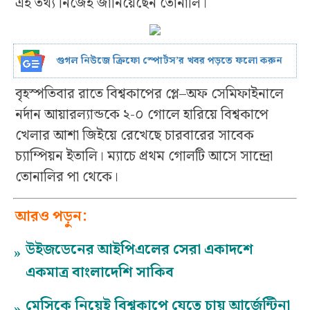
এই তথ্য নিজেই জানিয়েছেন তোনালি।
গুগল নিউজে ক্রিফো স্পোর্টস’র খবর পড়তে ফলো করুন
বৃহস্পতিবার রাতে বিশ্বকাপের প্লে–অফ সেমিফাইনালে
নর্দান আয়ারল্যান্ডকে ২-০ গোলে হারিয়ে বিশ্বকাপে
খেলার আশা জিইয়ে রেখেছে চারবারের সাবেক
চ্যাম্পিয়ন ইতালি। ম্যাচে প্রথম গোলটি আসে সান্দ্রো
তোনালির পা থেকে।
আরও পড়ুন:
উইজডেনের আইপিএলের সেরা একাদশে
»
একমাত্র বাংলাদেশি সাকিব
মেসিকে নিয়েই বিশ্বকাপে যেতে চায় আর্জেন্টিনা
»