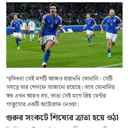
স্মৃতিধন্য সেই মগটি আজও হারাননি তোনালি। সেটি
সযত্নে তার শেলফে সাজানো রয়েছে। তবে তোনালির
স্বপ্ন এখন আরও বড়, ভাঙা সেই মগে প্রিয় মেন্টর
গাত্তুসোর একটি অটোগ্রাফ নেওয়া।
গুরুর সংকটে শিষ্যের ত্রাতা হয়ে ওঠা