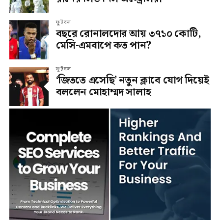
ফুটবল
বছরে রোনালদোর আয় ৩৭১০ কোটি,
মেসি-এমবাপে কত পান?
ফুটবল
‘জিততে এসেছি’ নতুন ক্লাবে যোগ দিয়েই
বললেন মোহাম্মদ সালাহ