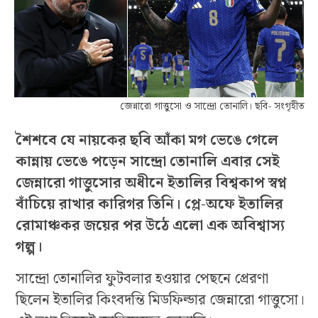
জেন্নারো গাত্তুসো ও সান্দ্রো তোনালি। ছবি- সংগৃহীত
শৈশবে যে নায়কের ছবি আঁকা মগ ভেঙে গেলে
কান্নায় ভেঙে পড়েন সান্দ্রো তোনালি এবার সেই
জেন্নারো গাত্তুসোর অধীনে ইতালির বিশ্বকাপ স্বপ্ন
বাঁচিয়ে রাখার কারিগর তিনি। প্লে-অফে ইতালির
রোমাঞ্চকর জয়ের পর উঠে এলো এক অবিশ্বাস্য
গল্প।
সান্দ্রো তোনালির ফুটবলার হওয়ার পেছনে প্রেরণা
ছিলেন ইতালির কিংবদন্তি মিডফিল্ডার জেন্নারো গাত্তুসো।