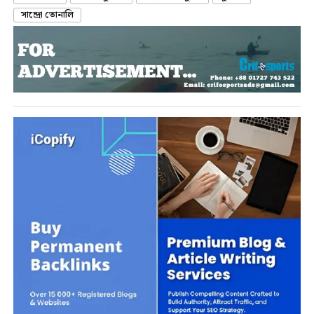
সান্দ্রো তোনালি