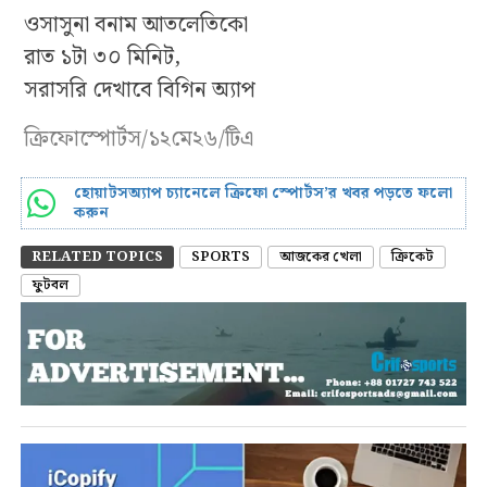
ওসাসুনা বনাম আতলেতিকো
রাত ১টা ৩০ মিনিট,
সরাসরি দেখাবে বিগিন অ্যাপ
ক্রিফোস্পোর্টস/১২মে২৬/টিএ
হোয়াটসঅ্যাপ চ্যানেলে ক্রিফো স্পোর্টস’র খবর পড়তে ফলো
করুন
RELATED TOPICS
SPORTS
আজকের খেলা
ক্রিকেট
ফুটবল