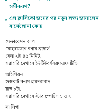
সমীকরণ?
এল ক্লাসিকো জয়ের পর নতুন লক্ষ্য জানালেন
»
বার্সেলোনা কোচ
ফেডারেশন কাপ
মোহামেডান বনাম ব্রাদার্স
বেলা ২টা ৪৫ মিনিট,
সরাসরি দেখাবে ইউটিউব/বিএফএফ টিভি
আইপিএল
গুজরাট বনাম হায়দরাবাদ
রাত ৮টা,
সরাসরি দেখাবে স্টার স্পোর্টস ১ ও ২
লা লিগা