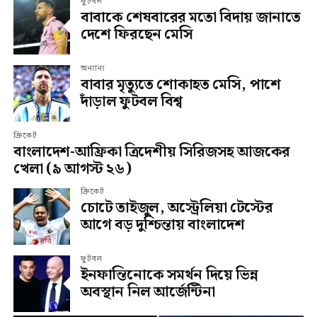
ফুটবল
বাবাকে শেষবারের মতো বিদায় জানাতে
দেশে ফিরছেন মেসি
অন্যান্য
বাবার মৃত্যুতে শোকাহত মেসি, পাশে
দাঁড়াল ফুটবল বিশ্ব
ক্রিকেট
বাংলাদেশ-আফ্রিকা ত্রিদেশীয় সিরিজসহ আজকের
খেলা (৯ আগস্ট ২৬)
ক্রিকেট
চোটে তাইজুল, অস্ট্রেলিয়া টেস্টের
আগে বড় দুশ্চিন্তায় বাংলাদেশ
ফুটবল
ইনফান্তিনোকে সমর্থন দিয়ে ভিন্ন
অবস্থান নিল আর্জেন্টিনা