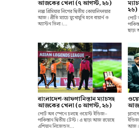
আজকের খেলা (৭ আগস্ট, ২৬)
ম্য
২৬)
লঙ্কা প্রিমিয়ার লিগের দ্বিতীয় কোয়ালিফায়ার
আজ। প্রীতি ম্যাচে মুখোমুখি হবে বায়ার্ন ও
পোর্ট
অ্যাস্টন ভিলা।...
পাকিস্
ছাড়া 
বাংলাদেশ-আফগানিস্তান ম্যাচসহ
ওয়েস
আজকের খেলা (৩ আগস্ট, ২৬)
আজক
পোর্ট অব স্পেনে চলছে ওয়েস্ট ইন্ডিজ–
গ্লা
পাকিস্তান দ্বিতীয় টেস্ট। এ ছাড়া আজ রয়েছে
ইন্ডিজ
এশিয়ান লিজেন্ডস...
আজ। শ্