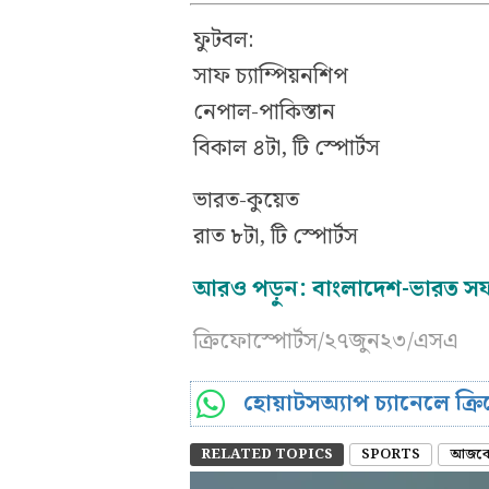
ফুটবল:
সাফ চ্যাম্পিয়নশিপ
নেপাল-পাকিস্তান
বিকাল ৪টা, টি স্পোর্টস
ভারত-কুয়েত
রাত ৮টা, টি স্পোর্টস
আরও পড়ুন:
বাংলাদেশ-ভারত সফর স
ক্রিফোস্পোর্টস/২৭জুন২৩/এসএ
হোয়াটসঅ্যাপ চ্যানেলে ক্
RELATED TOPICS
SPORTS
আজকে