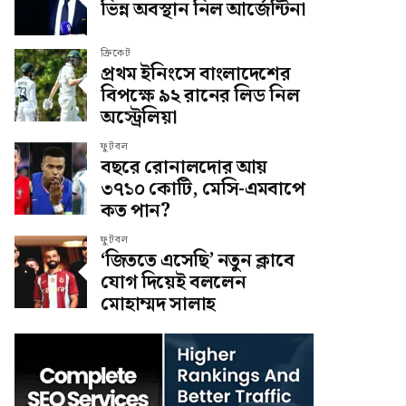
ভিন্ন অবস্থান নিল আর্জেন্টিনা
ক্রিকেট
প্রথম ইনিংসে বাংলাদেশের
বিপক্ষে ৯২ রানের লিড নিল
অস্ট্রেলিয়া
ফুটবল
বছরে রোনালদোর আয়
৩৭১০ কোটি, মেসি-এমবাপে
কত পান?
ফুটবল
‘জিততে এসেছি’ নতুন ক্লাবে
যোগ দিয়েই বললেন
মোহাম্মদ সালাহ