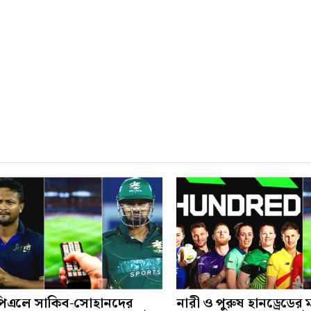
িএলে সাকিব-সোহানদের
নারী ও পুরুষ হানড্রেডের 