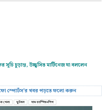
ূচি চূড়ান্ত, উচ্ছ্বসিত মার্টিনেজ যা বললেন
রিফো স্পোর্টস’র খবর পড়তে ফলো করুন
র খেলা
ফুটবল
সাফ চ্যাম্পিয়নশিপ