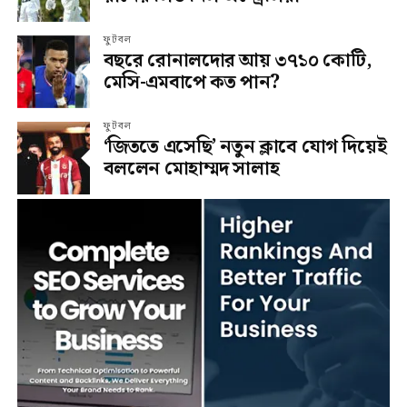
ফুটবল
বছরে রোনালদোর আয় ৩৭১০ কোটি,
মেসি-এমবাপে কত পান?
ফুটবল
‘জিততে এসেছি’ নতুন ক্লাবে যোগ দিয়েই
বললেন মোহাম্মদ সালাহ