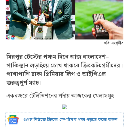
ছবি: সংগৃহীত
মিরপুর টেস্টের পঞ্চম দিনে আজ বাংলাদেশ–
পাকিস্তান লড়াইয়ে চোখ থাকবে ক্রিকেটপ্রেমীদের।
পাশাপাশি ঢাকা প্রিমিয়ার লিগ ও আইপিএল
গুরুত্বপূর্ণ ম্যাচ।
একনজরে টেলিভিশনের পর্দায় আজকের খেলাসমূহ
গুগল নিউজে ক্রিফো স্পোর্টস’র খবর পড়তে ফলো করুন