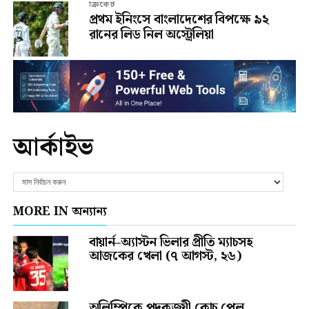
ক্রিকেট
প্রথম ইনিংসে বাংলাদেশের বিপক্ষে ৯২
রানের লিড নিল অস্ট্রেলিয়া
আর্কাইভ
MORE IN অন্যান্য
বায়ার্ন–অ্যাস্টন ভিলার প্রীতি ম্যাচসহ
আজকের খেলা (৭ আগস্ট, ২৬)
অলিম্পিকে পদকজয়ী কোচ পেল