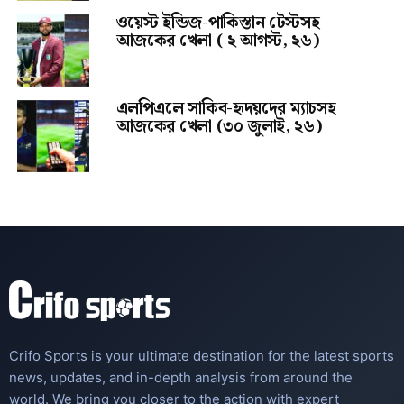
ওয়েস্ট ইন্ডিজ-পাকিস্তান টেস্টসহ
আজকের খেলা ( ২ আগস্ট, ২৬)
এলপিএলে সাকিব-হৃদয়দের ম্যাচসহ
আজকের খেলা (৩০ জুলাই, ২৬)
Crifo Sports is your ultimate destination for the latest sports
news, updates, and in-depth analysis from around the
world. We bring you closer to the action with expert