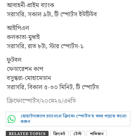
আবাহনী-প্রাইম ব্যাংক
সরাসরি, সকাল ৯টা, টি স্পোর্টস ইউটিউব
আইপিএল
কলকাতা-মুম্বাই
সরাসরি, রাত ৮টা, স্টার স্পোর্টস-১
ফুটবল
ফেডারেশন কাপ
বসুন্ধরা-মোহামেডান
সরাসরি, বিকাল ৫-৩০ মিনিট, টি স্পোর্টস
ক্রিফোস্পোর্টস/২০মে২৬/এনডি
হোয়াটসঅ্যাপ চ্যানেলে ক্রিফো স্পোর্টস’র খবর পড়তে ফলো
করুন
RELATED TOPICS
ক্রিকেট
টেস্ট
পাকিস্তান