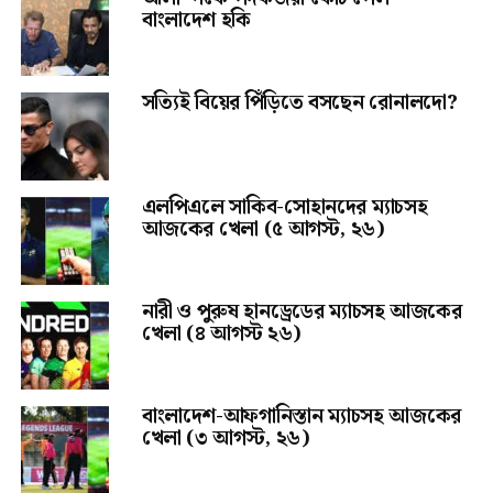
বাংলাদেশ হকি
সত্যিই বিয়ের পিঁড়িতে বসছেন রোনালদো?
এলপিএলে সাকিব-সোহানদের ম্যাচসহ
আজকের খেলা (৫ আগস্ট, ২৬)
নারী ও পুরুষ হানড্রেডের ম্যাচসহ আজকের
খেলা (৪ আগস্ট ২৬)
বাংলাদেশ-আফগানিস্তান ম্যাচসহ আজকের
খেলা (৩ আগস্ট, ২৬)