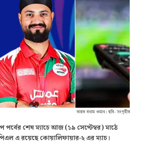
ভারত বনাম ওমান। ছবি- সংগৃহীত
প পর্বের শেষ ম্যাচে আজ (১৯ সেপ্টেম্বর) মাঠে
পিএল এ রয়েছে কোয়ালিফায়ার-২ এর ম্যাচ।