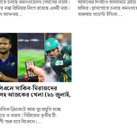
সগোতে চলছে কমনওয়েলথ গেমসের লড়াই।
আজকের দিনটিও জমজমাট ক্রীড়া স
্কায় লঙ্কা প্রিমিয়ার লিগে রয়েছে একটি ম্যাচ।
হাজির। গ্লাসগোতে চলছে কমনও
ে জাফনার...
তারুবায় ওয়েস্ট ইন্ডিজ...
িএলে সাকিব-মিরাজদের
াচসহ আজকের খেলা (২৬ জুলাই,
্জাতিক ক্রিকেটে আজ মুখোমুখি হচ্ছে
াবুয়ে ও ভারত। সিরিজের তৃতীয় টি-
্টি শুরু হবে বিকেলে।...