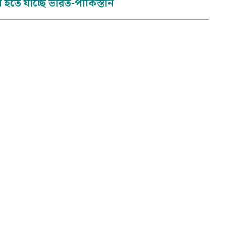
হতে যাচ্ছে ভারত-পাকিস্তান