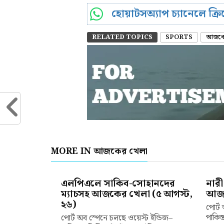
হোয়াটসঅ্যাপ চ্যানেলে ক্
RELATED TOPICS
SPORTS
আজকে
MORE IN আজকের খেলা
এলপিএলে সাকিব-সোহানদের
নারী
ম্যাচসহ আজকের খেলা (৫ আগস্ট,
আজক
২৬)
পোর্ট
পাকিস্
পোর্ট অব স্পেনে চলছে ওয়েস্ট ইন্ডিজ–