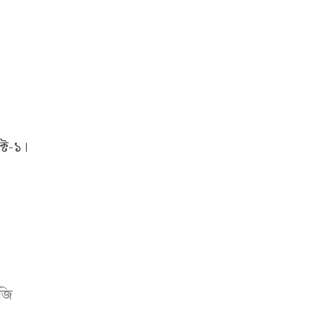
ক্ট-১।
নজি