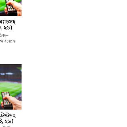
ম্যাচসহ
, ২৬)
্ডিজ–
 আজ রয়েছে
টেস্টসহ
, ২৬)