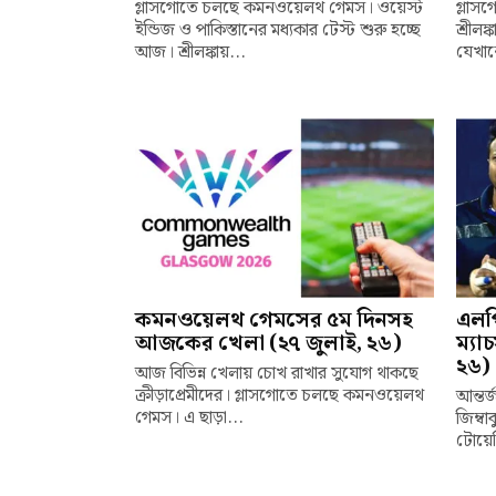
গ্লাসগোতে চলছে কমনওয়েলথ গেমস। ওয়েস্ট
গ্লা
ইন্ডিজ ও পাকিস্তানের মধ্যকার টেস্ট শুরু হচ্ছে
শ্রীলঙ
আজ। শ্রীলঙ্কায়...
যেখান
কমনওয়েলথ গেমসের ৫ম দিনসহ
এলপ
আজকের খেলা (২৭ জুলাই, ২৬)
ম্য
২৬)
আজ বিভিন্ন খেলায় চোখ রাখার সুযোগ থাকছে
ক্রীড়াপ্রেমীদের। গ্লাসগোতে চলছে কমনওয়েলথ
আন্তর
গেমস। এ ছাড়া...
জিম্ব
টোয়েন