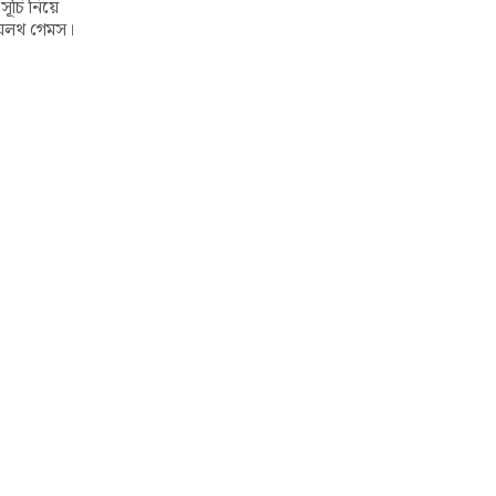
ূচি নিয়ে
য়েলথ গেমস।