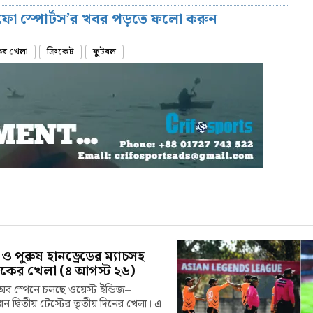
রিফো স্পোর্টস’র খবর পড়তে ফলো করুন
র খেলা
ক্রিকেট
ফুটবল
 ও পুরুষ হানড্রেডের ম্যাচসহ
ের খেলা (৪ আগস্ট ২৬)
 অব স্পেনে চলছে ওয়েস্ট ইন্ডিজ–
তান দ্বিতীয় টেস্টের তৃতীয় দিনের খেলা। এ