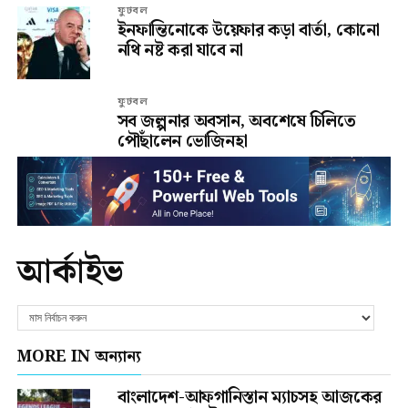
ফুটবল
ইনফান্তিনোকে উয়েফার কড়া বার্তা, কোনো
নথি নষ্ট করা যাবে না
ফুটবল
সব জল্পনার অবসান, অবশেষে চিলিতে
পৌঁছালেন ভোজিনহা
আর্কাইভ
MORE IN অন্যান্য
বাংলাদেশ-আফগানিস্তান ম্যাচসহ আজকের