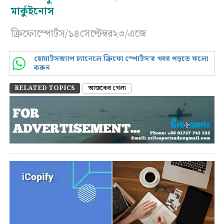
মার্কুইনোস
ক্রিফোস্পোর্টস/১৪সেপ্টেম্বর২৩/এজে
হোয়াটসঅ্যাপ চ্যানেলে ক্রিফো স্পোর্টস’র খবর পড়তে ফলো
করুন
RELATED TOPICS
আজকের খেলা