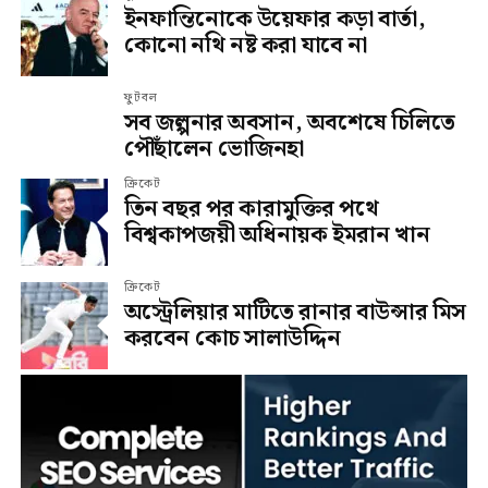
ইনফান্তিনোকে উয়েফার কড়া বার্তা,
কোনো নথি নষ্ট করা যাবে না
ফুটবল
সব জল্পনার অবসান, অবশেষে চিলিতে
পৌঁছালেন ভোজিনহা
ক্রিকেট
তিন বছর পর কারামুক্তির পথে
বিশ্বকাপজয়ী অধিনায়ক ইমরান খান
ক্রিকেট
অস্ট্রেলিয়ার মাটিতে রানার বাউন্সার মিস
করবেন কোচ সালাউদ্দিন