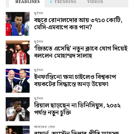
HEADLINES
TRENDING
VIDEOS
ফুটবল
বছরে রোনালদোর আয় ৩৭১০ কোটি,
মেসি-এমবাপে কত পান?
ফুটবল
‘জিততে এসেছি’ নতুন ক্লাবে যোগ দিয়েই
বললেন মোহাম্মদ সালাহ
ফুটবল
ইনফান্তিনো ক্ষমা চাইলেও বিশ্বকাপ
বয়কটের সিদ্ধান্তে অনড় উয়েফা
ফুটবল
রিয়াল ছাড়ছেন না ভিনিসিয়ুস, ২০৩২
পর্যন্ত নতুন চুক্তি
আজকের খেলা
বায়ার্ন–অ্যাস্টন ভিলার প্রীতি ম্যাচসহ