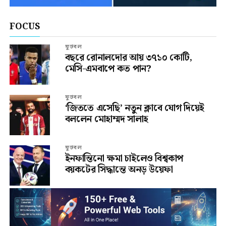
FOCUS
ফুটবল
বছরে রোনালদোর আয় ৩৭১০ কোটি,
মেসি-এমবাপে কত পান?
ফুটবল
‘জিততে এসেছি’ নতুন ক্লাবে যোগ দিয়েই
বললেন মোহাম্মদ সালাহ
ফুটবল
ইনফান্তিনো ক্ষমা চাইলেও বিশ্বকাপ
বয়কটের সিদ্ধান্তে অনড় উয়েফা