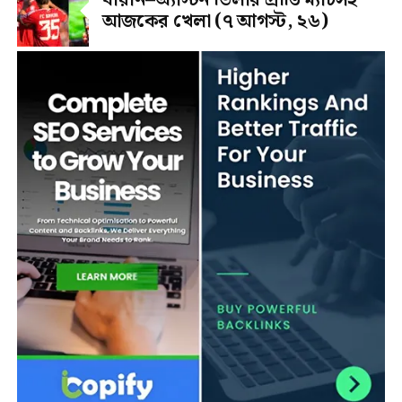
আজকের খেলা (৭ আগস্ট, ২৬)