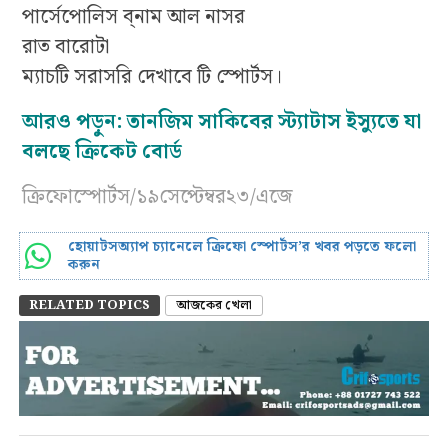
পার্সেপোলিস ব্নাম আল নাসর
রাত বারোটা
ম্যাচটি সরাসরি দেখাবে টি স্পোর্টস।
আরও পড়ুন: তানজিম সাকিবের স্ট্যাটাস ইস্যুতে যা
বলছে ক্রিকেট বোর্ড
ক্রিফোস্পোর্টস/১৯সেপ্টেম্বর২৩/এজে
হোয়াটসঅ্যাপ চ্যানেলে ক্রিফো স্পোর্টস’র খবর পড়তে ফলো
করুন
RELATED TOPICS
আজকের খেলা