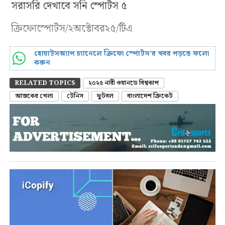
সরাসরি দেখাবে সনি স্পোর্টস ৫
ক্রিফোস্পোর্টস/২অক্টোবর২৫/টিএ
হোয়াটসঅ্যাপ চ্যানেলে ক্রিফো স্পোর্টস’র খবর পড়তে ফলো
করুন
RELATED TOPICS
২০২৫ নারী ওয়ানডে বিশ্বকাপ
আজকের খেলা
টেনিস
ফুটবল
বাংলাদেশ ক্রিকেট