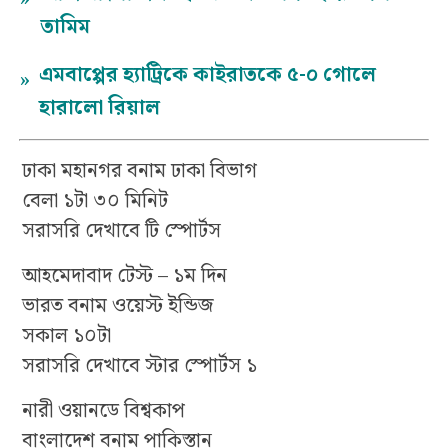
তামিম
এমবাপ্পের হ্যাট্রিকে কাইরাতকে ৫-০ গোলে
»
হারালো রিয়াল
ঢাকা মহানগর বনাম ঢাকা বিভাগ
বেলা ১টা ৩০ মিনিট
সরাসরি দেখাবে টি স্পোর্টস
আহমেদাবাদ টেস্ট – ১ম দিন
ভারত বনাম ওয়েস্ট ইন্ডিজ
সকাল ১০টা
সরাসরি দেখাবে স্টার স্পোর্টস ১
নারী ওয়ানডে বিশ্বকাপ
বাংলাদেশ বনাম পাকিস্তান