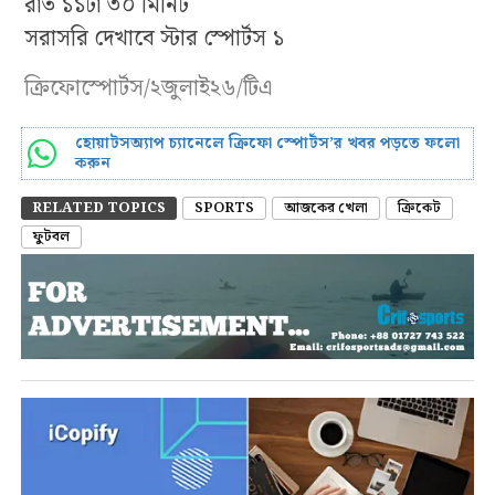
রাত ১১টা ৩০ মিনিট
সরাসরি দেখাবে স্টার স্পোর্টস ১
ক্রিফোস্পোর্টস/২জুলাই২৬/টিএ
হোয়াটসঅ্যাপ চ্যানেলে ক্রিফো স্পোর্টস’র খবর পড়তে ফলো
করুন
RELATED TOPICS
SPORTS
আজকের খেলা
ক্রিকেট
ফুটবল