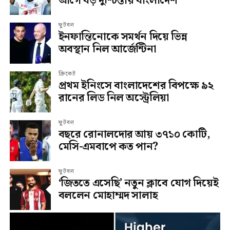
আগে বড় দুশ্চিন্তায় বাংলাদেশ
ফুটবল
ইনফান্তিনোকে সমর্থন দিয়ে ভিন্ন
অবস্থান নিল আর্জেন্টিনা
ক্রিকেট
প্রথম ইনিংসে বাংলাদেশের বিপক্ষে ৯২
রানের লিড নিল অস্ট্রেলিয়া
ফুটবল
বছরে রোনালদোর আয় ৩৭১০ কোটি,
মেসি-এমবাপে কত পান?
ফুটবল
‘জিততে এসেছি’ নতুন ক্লাবে যোগ দিয়েই
বললেন মোহাম্মদ সালাহ