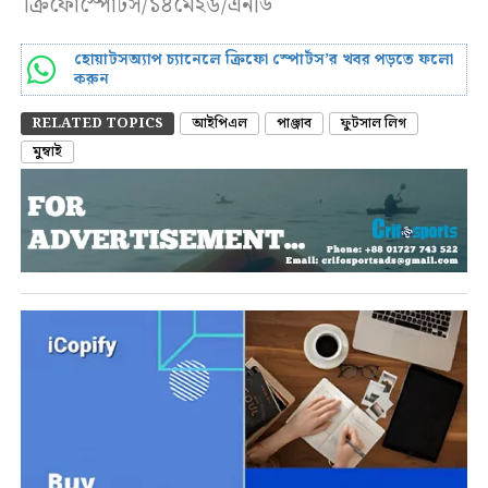
ক্রিফোস্পোর্টস/১৪মে২৬/এনডি
হোয়াটসঅ্যাপ চ্যানেলে ক্রিফো স্পোর্টস’র খবর পড়তে ফলো
করুন
RELATED TOPICS
আইপিএল
পাঞ্জাব
ফুটসাল লিগ
মুম্বাই