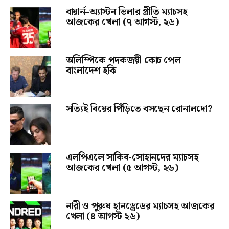
বায়ার্ন–অ্যাস্টন ভিলার প্রীতি ম্যাচসহ
আজকের খেলা (৭ আগস্ট, ২৬)
অলিম্পিকে পদকজয়ী কোচ পেল
বাংলাদেশ হকি
সত্যিই বিয়ের পিঁড়িতে বসছেন রোনালদো?
এলপিএলে সাকিব-সোহানদের ম্যাচসহ
আজকের খেলা (৫ আগস্ট, ২৬)
নারী ও পুরুষ হানড্রেডের ম্যাচসহ আজকের
খেলা (৪ আগস্ট ২৬)