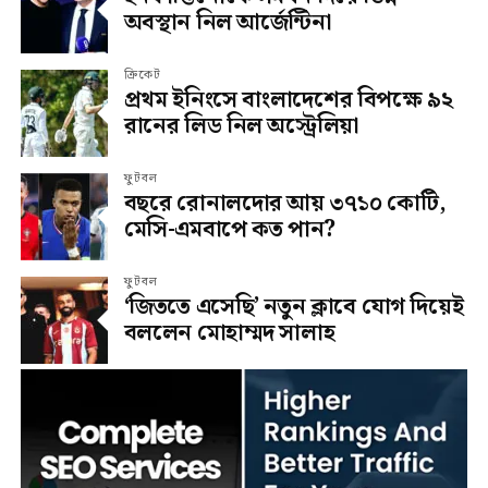
অবস্থান নিল আর্জেন্টিনা
ক্রিকেট
প্রথম ইনিংসে বাংলাদেশের বিপক্ষে ৯২
রানের লিড নিল অস্ট্রেলিয়া
ফুটবল
বছরে রোনালদোর আয় ৩৭১০ কোটি,
মেসি-এমবাপে কত পান?
ফুটবল
‘জিততে এসেছি’ নতুন ক্লাবে যোগ দিয়েই
বললেন মোহাম্মদ সালাহ