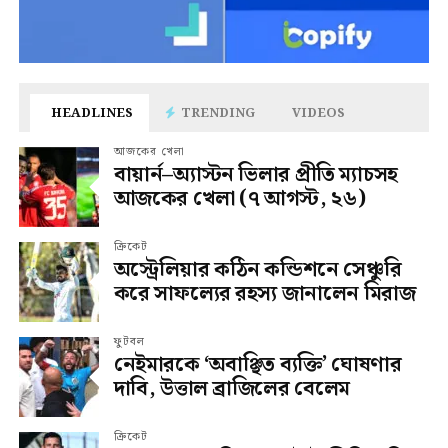
HEADLINES
TRENDING
VIDEOS
আজকের খেলা
বায়ার্ন–অ্যাস্টন ভিলার প্রীতি ম্যাচসহ
আজকের খেলা (৭ আগস্ট, ২৬)
ক্রিকেট
অস্ট্রেলিয়ার কঠিন কন্ডিশনে সেঞ্চুরি
করে সাফল্যের রহস্য জানালেন মিরাজ
ফুটবল
নেইমারকে ‘অবাঞ্ছিত ব্যক্তি’ ঘোষণার
দাবি, উত্তাল ব্রাজিলের বেলেম
ক্রিকেট