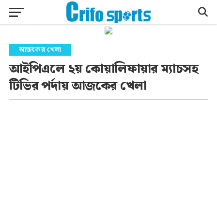
আজকের খেলা
আইপিএলে ২য় কোয়ালিফায়ার ম্যাচসহ
টিভির পর্দায় আজকের খেলা