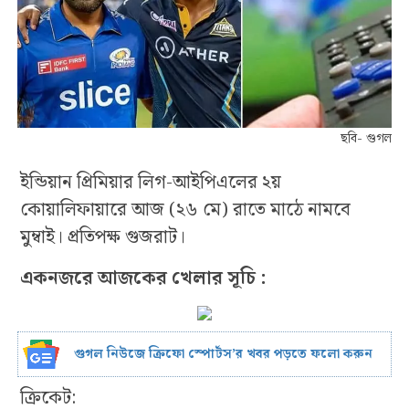
ছবি- গুগল
ইন্ডিয়ান প্রিমিয়ার লিগ-আইপিএলের ২য়
কোয়ালিফায়ারে আজ (২৬ মে) রাতে মাঠে নামবে
মুম্বাই। প্রতিপক্ষ গুজরাট।
একনজরে আজকের খেলার সূচি :
গুগল নিউজে ক্রিফো স্পোর্টস’র খবর পড়তে ফলো করুন
ক্রিকেট: