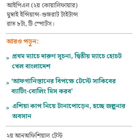
আইপিএল (২য় কোয়ালিফায়ার)
মুম্বাই ইন্সিয়ান্স-গুজরাট টাইটান্স
রাত ৮টা, টি স্পোর্টস।
আরও পড়ুন:
প্রথম ম্যাচে দারুণ সূচনা, দ্বিতীয় ম্যাচে হোচট
»
খেল বাংলাদেশ
‘আফগানিস্তানের বিপক্ষে টেস্টে সাকিবের
»
ব্যাটিং-বোলিং মিস করব’
এশিয়া কাপ নিয়ে টানাপোড়েন, হচ্ছে জল্পনার
»
অবসান
২য় আনঅফিশিয়াল টেস্ট