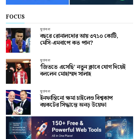
FOCUS
ফুটবল
বছরে রোনালদোর আয় ৩৭১০ কোটি,
মেসি-এমবাপে কত পান?
ফুটবল
‘জিততে এসেছি’ নতুন ক্লাবে যোগ দিয়েই
বললেন মোহাম্মদ সালাহ
ফুটবল
ইনফান্তিনো ক্ষমা চাইলেও বিশ্বকাপ
বয়কটের সিদ্ধান্তে অনড় উয়েফা