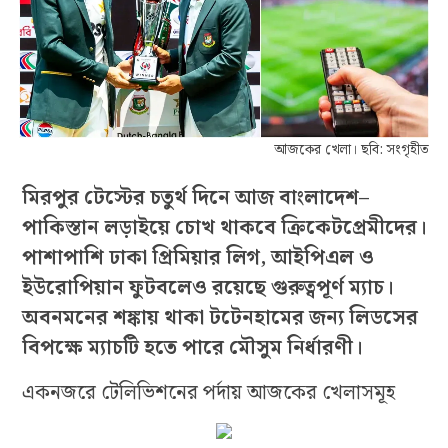
আজকের খেলা। ছবি: সংগৃহীত
মিরপুর টেস্টের চতুর্থ দিনে আজ বাংলাদেশ–
পাকিস্তান লড়াইয়ে চোখ থাকবে ক্রিকেটপ্রেমীদের।
পাশাপাশি ঢাকা প্রিমিয়ার লিগ, আইপিএল ও
ইউরোপিয়ান ফুটবলেও রয়েছে গুরুত্বপূর্ণ ম্যাচ।
অবনমনের শঙ্কায় থাকা টটেনহামের জন্য লিডসের
বিপক্ষে ম্যাচটি হতে পারে মৌসুম নির্ধারণী।
একনজরে টেলিভিশনের পর্দায় আজকের খেলাসমূহ