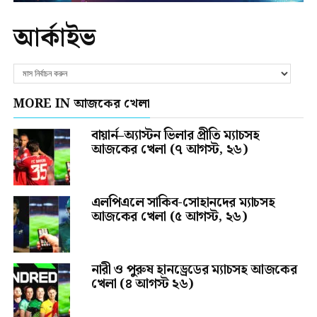
আর্কাইভ
MORE IN আজকের খেলা
বায়ার্ন–অ্যাস্টন ভিলার প্রীতি ম্যাচসহ
আজকের খেলা (৭ আগস্ট, ২৬)
এলপিএলে সাকিব-সোহানদের ম্যাচসহ
আজকের খেলা (৫ আগস্ট, ২৬)
নারী ও পুরুষ হানড্রেডের ম্যাচসহ আজকের
খেলা (৪ আগস্ট ২৬)