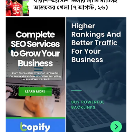
বায়ার্ন–অ্যাস্টন ভিলার প্রীতি ম্যাচসহ
আজকের খেলা (৭ আগস্ট, ২৬)