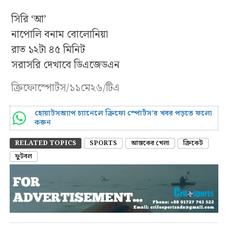
সিরি ‘আ’
নাপোলি বনাম বোলোনিয়া
রাত ১২টা ৪৫ মিনিট
সরাসরি দেখাবে ডিএজেডএন
ক্রিফোস্পোর্টস/১১মে২৬/টিএ
হোয়াটসঅ্যাপ চ্যানেলে ক্রিফো স্পোর্টস’র খবর পড়তে ফলো
করুন
RELATED TOPICS
SPORTS
আজকের খেলা
ক্রিকেট
ফুটবল