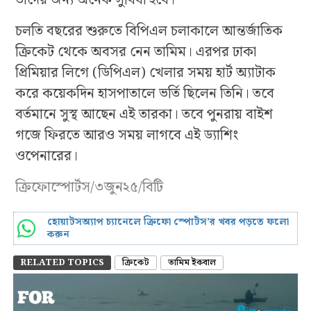
তাদের জন্য অনেক সুবিধা হবে।’
চলতি বছরের শুরুতে বিপিএল চলাকালে আন্তর্জাতিক
ক্রিকেট থেকে অবসর নেন তামিম। এরপর ঢাকা
প্রিমিয়ার লিগে (ডিপিএল) খেলার সময় হার্ট অ্যাটাক
করে কয়েকদিন হাসপাতালে ভর্তি ছিলেন তিনি। তবে
বর্তমানে সুস্থ আছেন এই তারকা। তবে পুনরায় বাইশ
গজে ফিরতে আরও সময় লাগবে এই ড্যাশিং
ওপেনারের।
ক্রিফোস্পোর্টস/৩জুন২৫/বিটি
হোয়াটসঅ্যাপ চ্যানেলে ক্রিফো স্পোর্টস’র খবর পড়তে ফলো
করুন
RELATED TOPICS
ক্রিকেট
তামিম ইকবাল