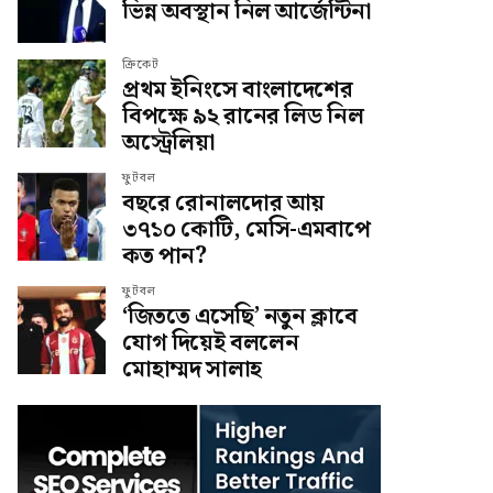
ভিন্ন অবস্থান নিল আর্জেন্টিনা
ক্রিকেট
প্রথম ইনিংসে বাংলাদেশের
বিপক্ষে ৯২ রানের লিড নিল
অস্ট্রেলিয়া
ফুটবল
বছরে রোনালদোর আয়
৩৭১০ কোটি, মেসি-এমবাপে
কত পান?
ফুটবল
‘জিততে এসেছি’ নতুন ক্লাবে
যোগ দিয়েই বললেন
মোহাম্মদ সালাহ