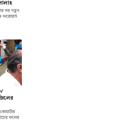
সালাহ
লার পর নতুন
া ফরোয়ার্ড
ি’
াজিলের
কোয়ার্টার
যাচের ফলের