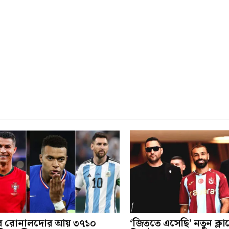
ে রোনালদোর আয় ৩৭১০
‘জিততে এসেছি’ নতুন ক্ল