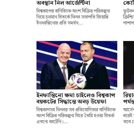
অবস্থান নিল আর্জেন্টিনা
কোট
বিশ্বকাপের বাণিজ্যিক অংশ বিক্রির পরিকল্পনা
ফুটবল
নিয়ে চলমান বিতর্কে ফিফা সভাপতি জিয়ান্নি
ক্রিশ
ইনফান্তিনোর প্রতি সমর্থন...
পাশাপা
ইনফান্তিনো ক্ষমা চাইলেও বিশ্বকাপ
রিয়া
বয়কটের সিদ্ধান্তে অনড় উয়েফা
পর্যন
বিশ্বকাপসহ ফিফার সব প্রতিযোগিতার বাণিজ্যিক
আর্সে
অংশ বিক্রির পরিকল্পনা ঘিরে তৈরি হওয়া বিতর্ক
ধরেই 
এখনো কাটেনি।...
তবে শ