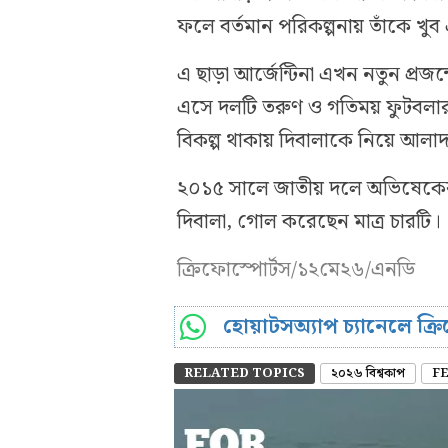
ফলে বর্তমান পরিকল্পনায় তাঁকে খুব
এ ছাড়া আর্জেন্টিনা এখন নতুন প্র
এসে দলটি তরুণ ও গতিময় ফুটবলার
বিকল্প থাকায় দিবালাকে নিয়ে আলাদ
২০১৫ সালে জাতীয় দলে অভিষেকের প
দিবালা, গোল করেছেন মাত্র চারটি।
ক্রিফোস্পোর্টস/১২মে২৬/এনডি
হোয়াটসঅ্যাপ চ্যানেলে ক্
RELATED TOPICS
২০২৬ বিশ্বকাপ
F