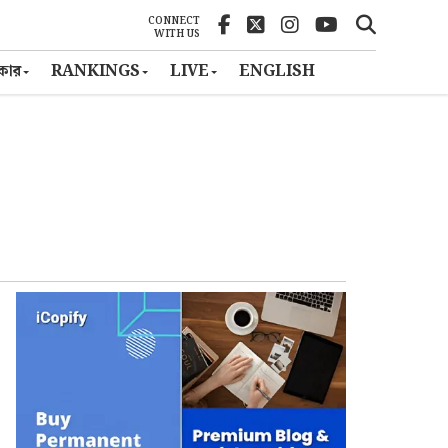
CONNECT
WITH US
ৎকার
RANKINGS
LIVE
ENGLISH