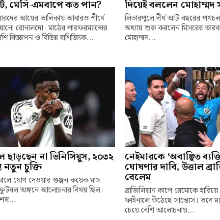
ি, মেসি-এমবাপে কত পান?
দিয়েই বললেন মোহাম্মদ 
ারদের আয়ের তালিকায় আবারও শীর্ষে
লিভারপুলে দীর্ঘ আট বছরের পথচ
্চিয়ানো রোনালদো। মাঠের পারফরম্যান্সের
অধ্যায় শুরু করলেন মিসরের তারক
শি বিজ্ঞাপন ও বিভিন্ন বাণিজ্যিক...
মোহাম্মদ...
ল ছাড়ছেন না ভিনিসিয়ুস, ২০৩২
নেইমারকে ‘অবাঞ্ছিত ব্যক্ত
্ত নতুন চুক্তি
ঘোষণার দাবি, উত্তাল ব্র
বেলেম
নালে যোগ দেওয়ার গুঞ্জন কয়েক মাস
ফুটবল অঙ্গনে আলোচনার বিষয় ছিল।
ব্রাজিলিয়ান কাপে রেমোকে হারিয়ে 
েষ...
ফাইনালে উঠেছে সান্তোস। তবে ম্
চেয়ে বেশি আলোচনায়...