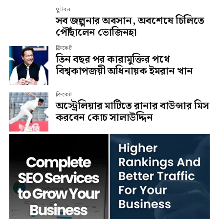
ফুটবল
সব জল্পনার অবসান, অবশেষে চিলিতে
পৌঁছালেন ভোজিনহা
ক্রিকেট
তিন বছর পর কারামুক্তির পথে
বিশ্বকাপজয়ী অধিনায়ক ইমরান খান
ক্রিকেট
অস্ট্রেলিয়ার মাটিতে রানার বাউন্সার মিস
করবেন কোচ সালাউদ্দিন