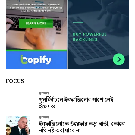
FOCUS
ফুটবল
পুনর্নির্বাচনে ইনফান্তিনোর পাশে নেই
ইংল্যান্ড
ফুটবল
ইনফান্তিনোকে উয়েফার কড়া বার্তা, কোনো
নথি নষ্ট করা যাবে না