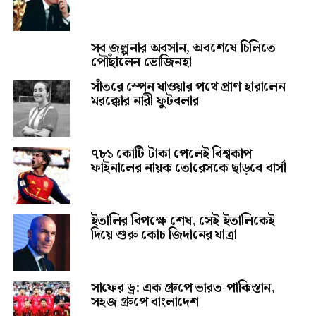
সব জল্পনার অবসান, অবশেষে চিলিতে
পৌঁছালেন ভোজিনহা
সাঁতরে স্পেন যাওয়ার পথে প্রাণ হারালেন
মরক্কোর নারী ফুটবলার
৭৮১ কোটি টাকা পেলেই বিশ্বকাপ
ফাইনালের নায়ক তোরেসকে ছাড়বে বার্সা
ইতালির বিপক্ষে শেষ, সেই ইতালিকেই
দিয়ে শুরু কোচ জিদানের যাত্রা
সাফের ড্র: এক গ্রুপে ভারত-পাকিস্তান,
সহজ গ্রুপে বাংলাদেশ