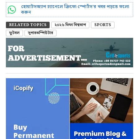
হোয়াটসঅ্যাপ চ্যানেলে ক্রিফো স্পোর্টস’র খবর পড়তে ফলো
করুন
RELATED TOPICS
২০২৬ ফিফা বিশ্বকাপ
SPORTS
ফুটবল
সুপারকম্পিউটার