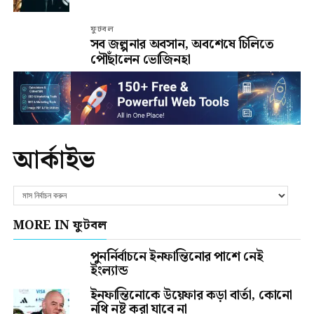
ফুটবল
সব জল্পনার অবসান, অবশেষে চিলিতে
পৌঁছালেন ভোজিনহা
আর্কাইভ
MORE IN ফুটবল
পুনর্নির্বাচনে ইনফান্তিনোর পাশে নেই
ইংল্যান্ড
ইনফান্তিনোকে উয়েফার কড়া বার্তা, কোনো
নথি নষ্ট করা যাবে না