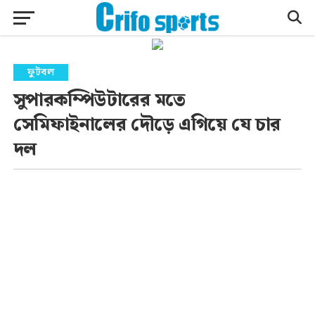
ফুটবল
সুপারকম্পিউটারের মতে
সেমিফাইনালের দৌড়ে এগিয়ে যে চার
দল