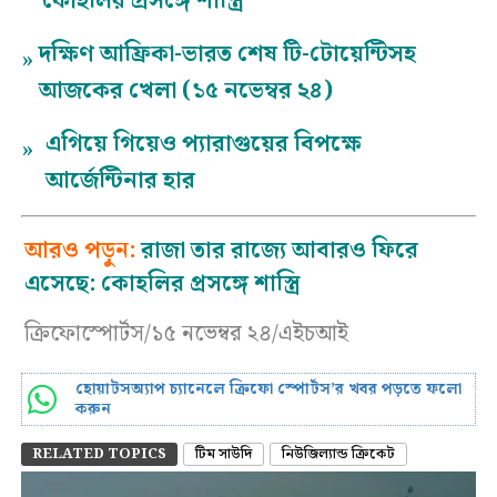
কোহলির প্রসঙ্গে শাস্ত্রি
দক্ষিণ আফ্রিকা-ভারত শেষ টি-টোয়েন্টিসহ
»
আজকের খেলা (১৫ নভেম্বর ২৪)
এগিয়ে গিয়েও প্যারাগুয়ের বিপক্ষে
»
আর্জেন্টিনার হার
আরও পড়ুন:
রাজা তার রাজ্যে আবারও ফিরে
এসেছে: কোহলির প্রসঙ্গে শাস্ত্রি
ক্রিফোস্পোর্টস/১৫ নভেম্বর ২৪/এইচআই
হোয়াটসঅ্যাপ চ্যানেলে ক্রিফো স্পোর্টস’র খবর পড়তে ফলো
করুন
RELATED TOPICS
টিম সাউদি
নিউজিল্যান্ড ক্রিকেট