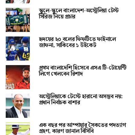
স্কুলে-স্কুলে বাংলাদেশ-অস্ট্রেলিয়া টেস্ট
সিরিজ নিয়ে প্রচার
হৃদয়ের ২০ বলের ফিফটিতে ফাইনালে
জাফনা, সাকিবের ১ উইকেট
প্রথম বাংলাদেশি হিসেবে এসএ টি-টোয়েন্টি
লিগে খেলবেন রিশাদ
অস্ট্রেলিয়াকে টেস্টে হারানো অসম্ভব নয়:
প্রধান নির্বাচক বাশার
এক বছর পর আম্পায়ার সৈকতের পদত্যাগ
গ্রহণ, কারণ জানাল বিসিবি