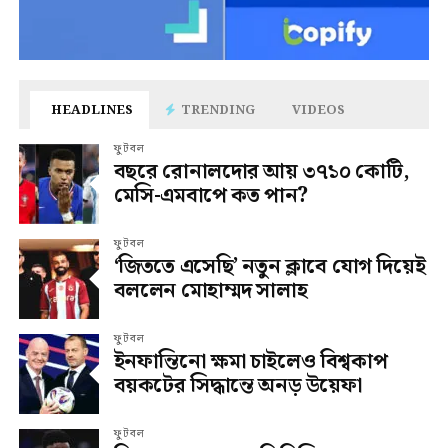
HEADLINES
TRENDING
VIDEOS
ফুটবল
বছরে রোনালদোর আয় ৩৭১০ কোটি,
মেসি-এমবাপে কত পান?
ফুটবল
‘জিততে এসেছি’ নতুন ক্লাবে যোগ দিয়েই
বললেন মোহাম্মদ সালাহ
ফুটবল
ইনফান্তিনো ক্ষমা চাইলেও বিশ্বকাপ
বয়কটের সিদ্ধান্তে অনড় উয়েফা
ফুটবল