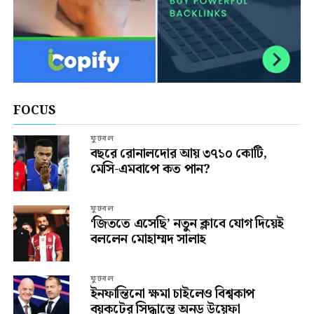
FOCUS
ফুটবল
বছরে রোনালদোর আয় ৩৭১০ কোটি,
মেসি-এমবাপে কত পান?
ফুটবল
‘জিততে এসেছি’ নতুন ক্লাবে যোগ দিয়েই
বললেন মোহাম্মদ সালাহ
ফুটবল
ইনফান্তিনো ক্ষমা চাইলেও বিশ্বকাপ
বয়কটের সিদ্ধান্তে অনড় উয়েফা